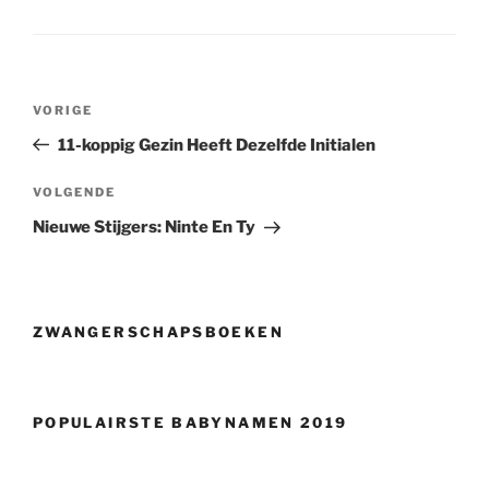
Berichtnavigatie
Vorig
VORIGE
bericht
11-koppig Gezin Heeft Dezelfde Initialen
Volgend
VOLGENDE
bericht
Nieuwe Stijgers: Ninte En Ty
ZWANGERSCHAPSBOEKEN
POPULAIRSTE BABYNAMEN 2019