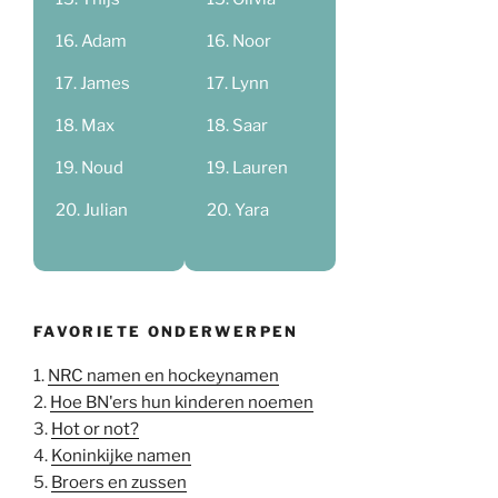
Adam
Noor
James
Lynn
Max
Saar
Noud
Lauren
Julian
Yara
FAVORIETE ONDERWERPEN
1.
NRC namen en hockeynamen
2.
Hoe BN'ers hun kinderen noemen
3.
Hot or not?
4.
Koninkijke namen
5.
Broers en zussen