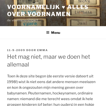
Ga
VOORNAMELIJK ♥ ALLES
naar
OVER VOORNAMEN
de
inhoud
de voornamenexpert
Menu
GEPLAATST
11-9-2009
DOOR
EMMA
OP
Het mag niet, maar we doen het
allemaal
Toen ik deze site begon (de eerste versie dateert uit
1998!) wist ik niet eens dat andere mensen meelazen
en kon ik ongezouten mijn mening geven over
babynamen. Peuternamen, hockeynamen, ordinaire
namen: niemand die me terecht wees omdat ik hele
groepen kinderen (of beter: hun ouders) in een hokje