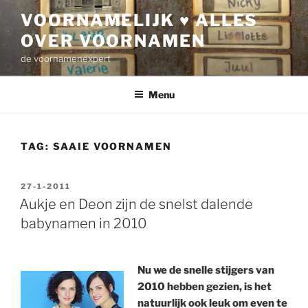
Ga
VOORNAMELIJK ♥ ALLES
naar
OVER VOORNAMEN
de
inhoud
de voornamenexpert
Menu
TAG:
SAAIE VOORNAMEN
GEPLAATST
27-1-2011
OP
Aukje en Deon zijn de snelst dalende
babynamen in 2010
Nu we de snelle stijgers van
2010 hebben gezien, is het
natuurlijk ook leuk om even te