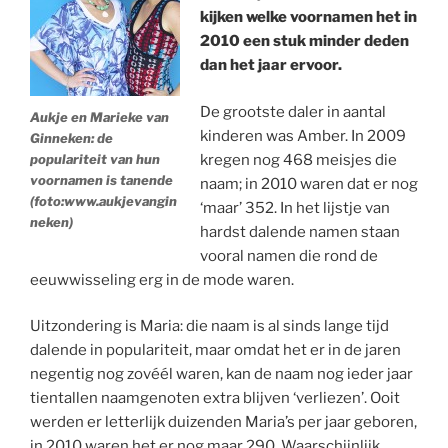
kijken welke voornamen het in
2010 een stuk minder deden
dan het jaar ervoor.
De grootste daler in aantal
Aukje en Marieke van
kinderen was Amber. In 2009
Ginneken: de
populariteit van hun
kregen nog 468 meisjes die
voornamen is tanende
naam; in 2010 waren dat er nog
(foto:www.aukjevangin
‘maar’ 352. In het lijstje van
neken)
hardst dalende namen staan
vooral namen die rond de
eeuwwisseling erg in de mode waren.
Uitzondering is Maria: die naam is al sinds lange tijd
dalende in populariteit, maar omdat het er in de jaren
negentig nog zovéél waren, kan de naam nog ieder jaar
tientallen naamgenoten extra blijven ‘verliezen’. Ooit
werden er letterlijk duizenden Maria’s per jaar geboren,
in 2010 waren het er nog maar 290. Waarschijnlijk