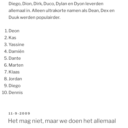
Diego, Dion, Dirk, Duco, Dylan en Dyon leverden
allemaal in. Alleen ultrakorte namen als Dean, Dex en
Duuk werden populairder.
Deon
Kas
Yassine
Damiën
Dante
Marten
Klaas
Jordan
Diego
Dennis
GEPLAATST
11-9-2009
OP
Het mag niet, maar we doen het allemaal