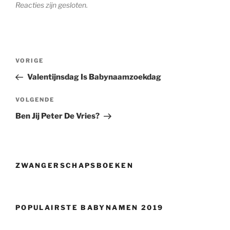
Reacties zijn gesloten.
Berichtnavigatie
Vorig
VORIGE
bericht
Valentijnsdag Is Babynaamzoekdag
Volgend
VOLGENDE
bericht
Ben Jij Peter De Vries?
ZWANGERSCHAPSBOEKEN
POPULAIRSTE BABYNAMEN 2019