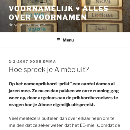
Ga
VOORNAMELIJK ♥ ALLES
naar
OVER VOORNAMEN
de
inhoud
de voornamenexpert
Menu
GEPLAATST
2-2-2007
DOOR
EMMA
OP
Hoe spreek je Aimée uit?
Op het namenprikbord “prikt” een aantal dames al
jaren mee. Zo nu en dan pakken we onze running gag
weer op, door argeloos aan de prikbordbezoekers te
vragen hoe je Aimee eigenlijk uitspreekt.
Veel meelezers buitelen dan over elkaar heen om te
melden dat ze zeker weten dat het EE-mie is, omdat de