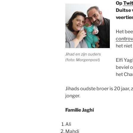
Op
Twit
Duitse 
veertie
Het bee
controv
het niet
Jihad en zijn ouders
(foto: Morgenpost)
Elfi Yag
beviel o
het Char
Jihads oudste broer is 20 jaar, 
jonger.
Familie Jaghi
Ali
Mahdi