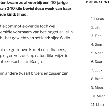
POPULAIRST
ter
kwam ze al voorbij: een 40-jarige
van 240 kilo beviel deze week van haar
nde kind: Jihad.
Lucas
tje commotie over de toch wel
Levi
ersiële voornaam
van het jongetje viel in
Finn
 bij het gewicht van het kind:
bijna 6 kilo
.
Sem
hi, die getrouwd is met een Libanees,
Noah
p eigen verzoek op natuurlijke wijze in
ité ziekenhuis in Berlijn.
Daan
Luuk
zijn andere twaalf broers en zussen zijn
Bram
Mees
Milan
Liam