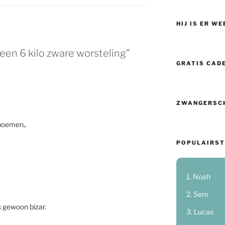
HIJ IS ER WE
een 6 kilo zware worsteling”
GRATIS CAD
ZWANGERSC
 noemen,.
POPULAIRST
Noah
Sem
s gewoon bizar.
Lucas