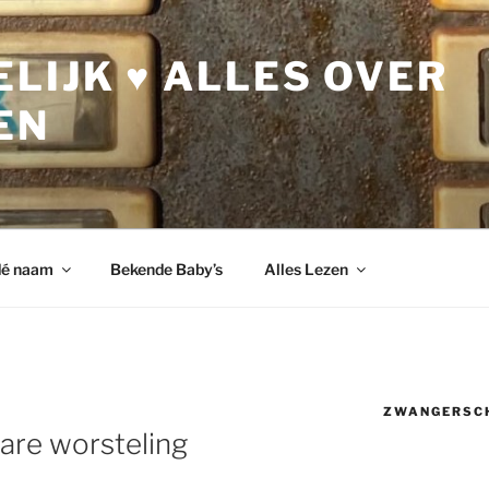
LIJK ♥ ALLES OVER
EN
dé naam
Bekende Baby’s
Alles Lezen
ZWANGERSC
ware worsteling