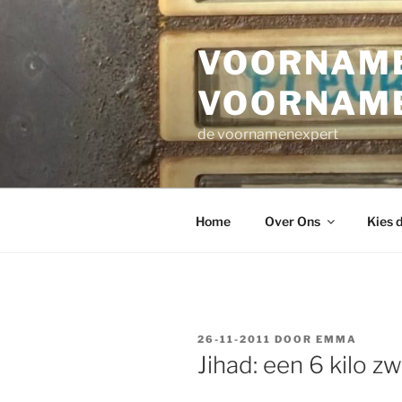
Ga
naar
VOORNAME
de
inhoud
VOORNAM
de voornamenexpert
Home
Over Ons
Kies 
GEPLAATST
26-11-2011
DOOR
EMMA
OP
Jihad: een 6 kilo z