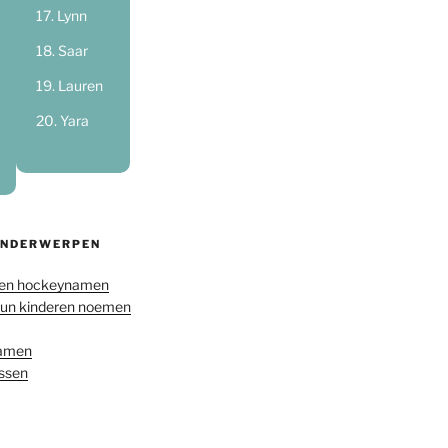
Lynn
Saar
Lauren
Yara
ONDERWERPEN
en hockeynamen
hun kinderen noemen
namen
ussen