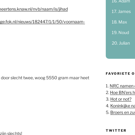
Adam
eertens.knaw.nl/nvb/naam/is/jihad
James
page.fok.nl/nieuws/182447/1/1/50/voornaam-
Max
Noud
Julian
FAVORIETE 
door slecht twee, woog 5550 gram maar heet
1.
NRC namen 
2.
Hoe BN'ers 
3.
Hot or not?
4.
Koninkijke 
5.
Broers en z
TWITTER
ijn slechts!