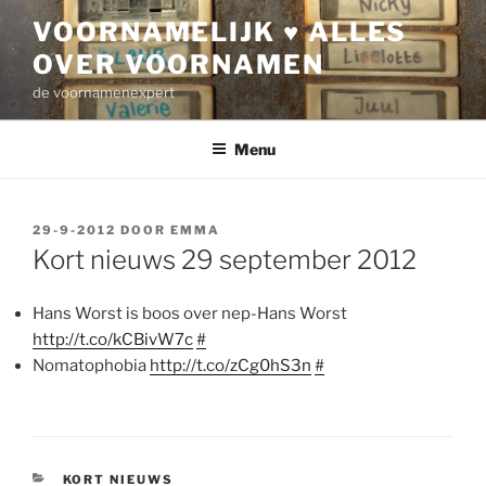
Ga
VOORNAMELIJK ♥ ALLES
naar
OVER VOORNAMEN
de
inhoud
de voornamenexpert
Menu
GEPLAATST
29-9-2012
DOOR
EMMA
OP
Kort nieuws 29 september 2012
Hans Worst is boos over nep-Hans Worst
http://t.co/kCBivW7c
#
Nomatophobia
http://t.co/zCg0hS3n
#
CATEGORIEËN
KORT NIEUWS