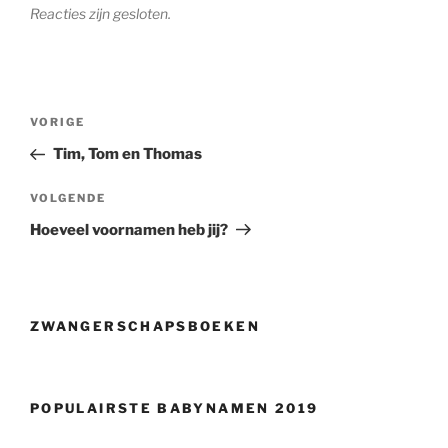
Reacties zijn gesloten.
Berichtnavigatie
Vorig
VORIGE
bericht
Tim, Tom en Thomas
Volgend
VOLGENDE
bericht
Hoeveel voornamen heb jij?
ZWANGERSCHAPSBOEKEN
POPULAIRSTE BABYNAMEN 2019