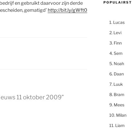
POPULAIRST
edrijf en gebruikt daarvoor zijn derde
bescheiden, gematigd’
http://bit.ly/gWft0
Lucas
Levi
Finn
Sem
Noah
Daan
Luuk
Bram
ieuws 11 oktober 2009”
Mees
Milan
Liam