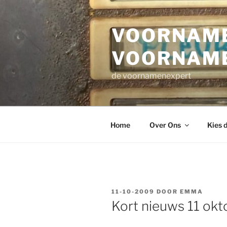
Ga
naar
VOORNAME
de
inhoud
VOORNAM
de voornamenexpert
Home
Over Ons
Kies 
GEPLAATST
11-10-2009
DOOR
EMMA
OP
Kort nieuws 11 ok