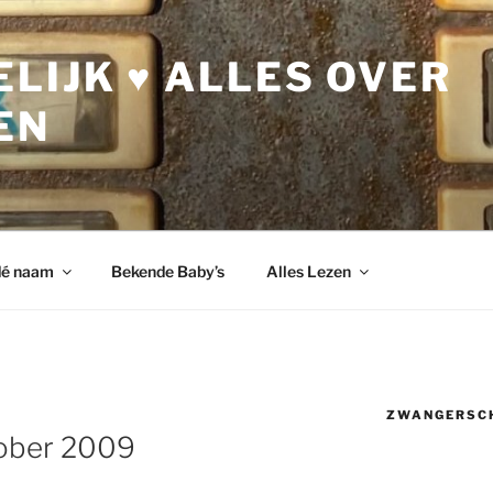
LIJK ♥ ALLES OVER
EN
dé naam
Bekende Baby’s
Alles Lezen
ZWANGERSC
tober 2009