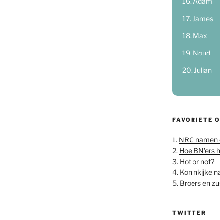
Adam
James
Max
Noud
Julian
FAVORIETE 
1.
NRC namen 
2.
Hoe BN'ers 
3.
Hot or not?
4.
Koninkijke 
5.
Broers en z
TWITTER