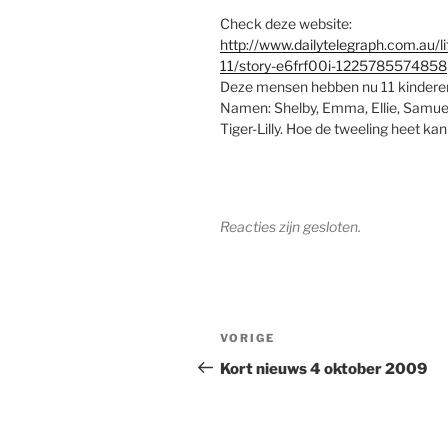
Check deze website:
http://www.dailytelegraph.com.au/li
11/story-e6frf00i-1225785574858
Deze mensen hebben nu 11 kinderen, 
Namen: Shelby, Emma, Ellie, Samuel 
Tiger-Lilly. Hoe de tweeling heet kan 
Reacties zijn gesloten.
Berichtnavigatie
Vorig
VORIGE
bericht
Kort nieuws 4 oktober 2009