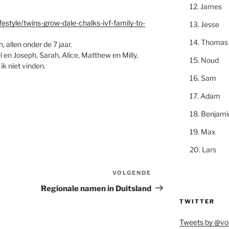
James
festyle/twins-grow-dale-chalks-ivf-family-to-
Jesse
Thomas
allen onder de 7 jaar.
en Joseph, Sarah, Alice, Matthew en Milly,
Noud
ik niet vinden.
Sam
Adam
Benjami
Max
Lars
VOLGENDE
Volgend
bericht
Regionale namen in Duitsland
TWITTER
Tweets by @vo