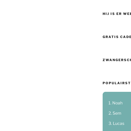
HIJ IS ER WE
GRATIS CAD
ZWANGERSC
POPULAIRST
Noah
Sem
Lucas