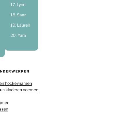
Lynn
Saar
Lauren
Yara
ONDERWERPEN
en hockeynamen
hun kinderen noemen
namen
ussen