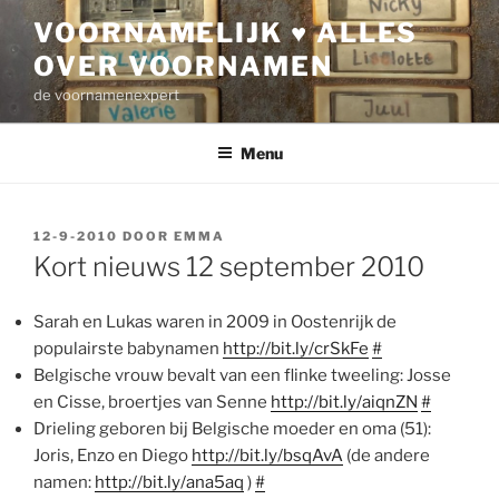
Ga
VOORNAMELIJK ♥ ALLES
naar
OVER VOORNAMEN
de
inhoud
de voornamenexpert
Menu
GEPLAATST
12-9-2010
DOOR
EMMA
OP
Kort nieuws 12 september 2010
Sarah en Lukas waren in 2009 in Oostenrijk de
populairste babynamen
http://bit.ly/crSkFe
#
Belgische vrouw bevalt van een flinke tweeling: Josse
en Cisse, broertjes van Senne
http://bit.ly/aiqnZN
#
Drieling geboren bij Belgische moeder en oma (51):
Joris, Enzo en Diego
http://bit.ly/bsqAvA
(de andere
namen:
http://bit.ly/ana5aq
)
#