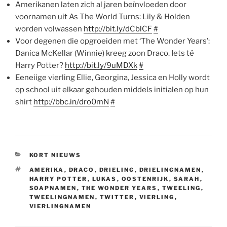
Amerikanen laten zich al jaren beïnvloeden door
voornamen uit As The World Turns: Lily & Holden
worden volwassen
http://bit.ly/dCblCF
#
Voor degenen die opgroeiden met ‘The Wonder Years’:
Danica McKellar (Winnie) kreeg zoon Draco. Iets té
Harry Potter?
http://bit.ly/9uMDXk
#
Eeneiige vierling Ellie, Georgina, Jessica en Holly wordt
op school uit elkaar gehouden middels initialen op hun
shirt
http://bbc.in/dro0mN
#
CATEGORIEËN
KORT NIEUWS
TAGS
AMERIKA
,
DRACO
,
DRIELING
,
DRIELINGNAMEN
,
HARRY POTTER
,
LUKAS
,
OOSTENRIJK
,
SARAH
,
SOAPNAMEN
,
THE WONDER YEARS
,
TWEELING
,
TWEELINGNAMEN
,
TWITTER
,
VIERLING
,
VIERLINGNAMEN