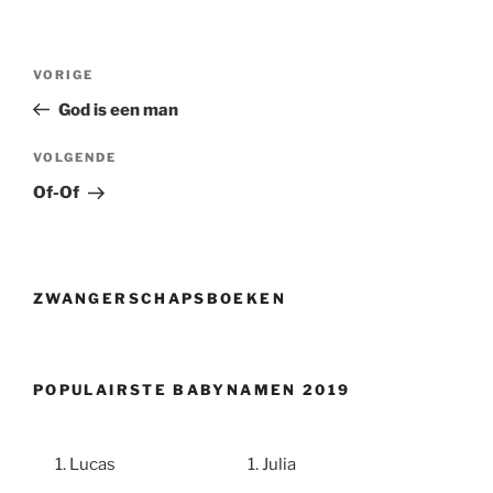
Berichtnavigatie
Vorig
VORIGE
bericht
God is een man
Volgend
VOLGENDE
bericht
Of-Of
ZWANGERSCHAPSBOEKEN
POPULAIRSTE BABYNAMEN 2019
Lucas
Julia