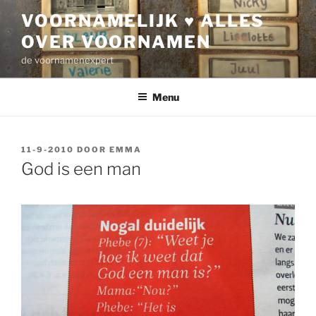
Ga
VOORNAMELIJK ♥ ALLES
naar
OVER VOORNAMEN
de
inhoud
de voornamenexpert
Menu
GEPLAATST
11-9-2010
DOOR
EMMA
OP
God is een man