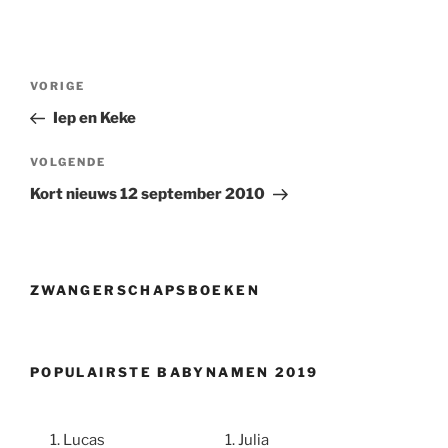
Berichtnavigatie
Vorig
VORIGE
bericht
Iep en Keke
Volgend
VOLGENDE
bericht
Kort nieuws 12 september 2010
ZWANGERSCHAPSBOEKEN
POPULAIRSTE BABYNAMEN 2019
Lucas
Julia