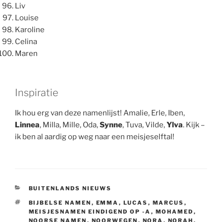
Liv
Louise
Karoline
Celina
Maren
Inspiratie
Ik hou erg van deze namenlijst! Amalie, Erle, Iben,
Linnea
, Milla, Mille, Oda,
Synne
, Tuva, Vilde,
Ylva
. Kijk –
ik ben al aardig op weg naar een meisjeselftal!
CATEGORIEËN
BUITENLANDS NIEUWS
TAGS
BIJBELSE NAMEN
,
EMMA
,
LUCAS
,
MARCUS
,
MEISJESNAMEN EINDIGEND OP -A
,
MOHAMED
,
NOORSE NAMEN
,
NOORWEGEN
,
NORA
,
NORAH
,