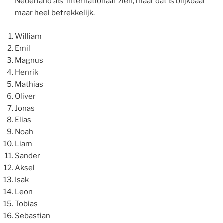
Nederland als ‘internationaal’ zien, maar dat is blijkbaar
maar heel betrekkelijk.
William
Emil
Magnus
Henrik
Mathias
Oliver
Jonas
Elias
Noah
Liam
Sander
Aksel
Isak
Leon
Tobias
Sebastian