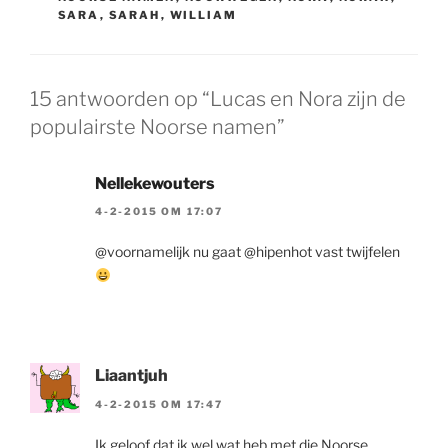
SARA
,
SARAH
,
WILLIAM
15 antwoorden op “Lucas en Nora zijn de
populairste Noorse namen”
Nellekewouters
4-2-2015 OM 17:07
@voornamelijk nu gaat @hipenhot vast twijfelen
Liaantjuh
4-2-2015 OM 17:47
Ik geloof dat ik wel wat heb met die Noorse