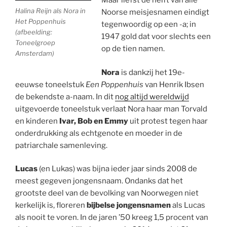
Maar liefst de helft van alle
Halina Reijn als Nora in
Noorse meisjesnamen eindigt
Het Poppenhuis
tegenwoordig op een -a; in
(afbeelding:
1947 gold dat voor slechts een
Toneelgroep
op de tien namen.
Amsterdam)
Nora
is dankzij het 19e-
eeuwse toneelstuk
Een Poppenhuis
van Henrik Ibsen
de bekendste a-naam. In dit
nog altijd wereldwijd
uitgevoerde toneelstuk verlaat Nora haar man Torvald
en kinderen
Ivar, Bob en Emmy
uit protest tegen haar
onderdrukking als echtgenote en moeder in de
patriarchale samenleving.
Lucas
(en Lukas) was bijna ieder jaar sinds 2008 de
meest gegeven jongensnaam. Ondanks dat het
grootste deel van de bevolking van Noorwegen niet
kerkelijk is, floreren
bijbelse jongensnamen
als Lucas
als nooit te voren. In de jaren ’50 kreeg 1,5 procent van