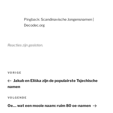
Pingback:
Scandinavische Jongensnamen |
Decodec.org
Reacties zijn gesloten.
Berichtnavigatie
Vorig
VORIGE
bericht
Jakub en Eliška zijn de populairste Tsjechische
namen
Volgend
VOLGENDE
bericht
Oe… wat een mooie naam: ruim 80 oe-namen