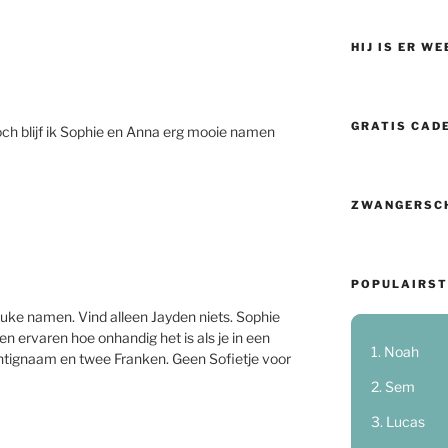
HIJ IS ER WE
GRATIS CAD
och blijf ik Sophie en Anna erg mooie namen
ZWANGERSC
POPULAIRST
uke namen. Vind alleen Jayden niets. Sophie
n ervaren hoe onhandig het is als je in een
Noah
chtignaam en twee Franken. Geen Sofietje voor
Sem
Lucas