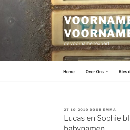
Ga
naar
VOORNAME
de
inhoud
VOORNAM
de voornamenexpert
Home
Over Ons
Kies 
GEPLAATST
27-10-2010
DOOR
EMMA
OP
Lucas en Sophie bl
babynamen