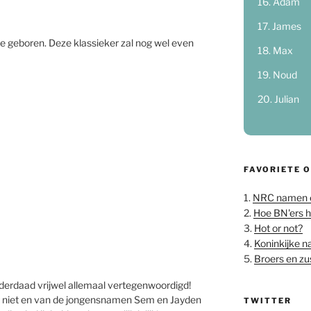
Adam
James
nne geboren. Deze klassieker zal nog wel even
Max
Noud
Julian
FAVORIETE 
1.
NRC namen 
2.
Hoe BN'ers 
3.
Hot or not?
4.
Koninkijke 
5.
Broers en z
nderdaad vrijwel allemaal vertegenwoordigd!
niet en van de jongensnamen Sem en Jayden
TWITTER