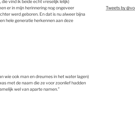
die vind ik beide echt vreselijk lelijk)
Tweets by @vo
men er in mijn herinnering nog ongeveer
ochter werd geboren. En dat is nu alweer bijna
een hele generatie herkennen aan deze
n wie ook man en dreumes in het water lagen)
lij was met de naam die ze voor zoonlief hadden
amelijk wel van aparte namen.”