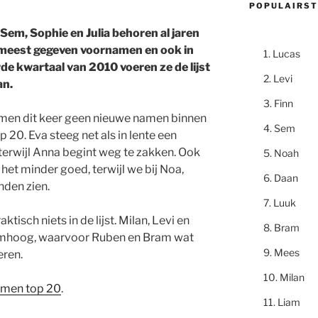
POPULAIRST
Sem, Sophie en Julia behoren al jaren
 meest gegeven voornamen en ook in
Lucas
de kwartaal van 2010 voeren ze de lijst
Levi
an.
Finn
men dit keer geen nieuwe namen binnen
Sem
op 20. Eva steeg net als in lente een
, terwijl Anna begint weg te zakken. Ook
Noah
 het minder goed, terwijl we bij Noa,
Daan
nden zien.
Luuk
tisch niets in de lijst. Milan, Levi en
Bram
omhoog, waarvoor Ruben en Bram wat
Mees
eren.
Milan
men top 20
.
Liam