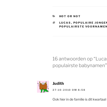
CATEGORIEËN
HOT OR NOT
TAGS
LUCAS
,
POPULAIRE JONG
POPULAIRSTE VOORNAME
16 antwoorden op “Lucas
populairste babynamen”
Judith
27-10-2010 OM 8:58
Ook hier in de familie is dit kwarta