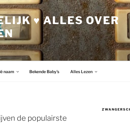
LIJK ♥ ALLES OVER
EN
dé naam
Bekende Baby’s
Alles Lezen
ZWANGERSC
ijven de populairste