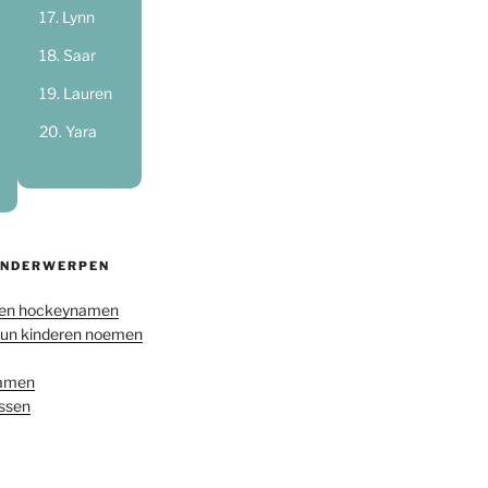
Lynn
Saar
Lauren
Yara
ONDERWERPEN
en hockeynamen
hun kinderen noemen
namen
ussen