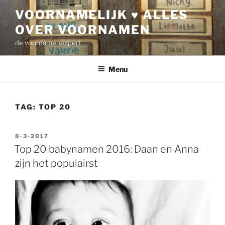
Ga
VOORNAMELIJK ♥ ALLES
naar
OVER VOORNAMEN
de
inhoud
de voornamenexpert
Menu
TAG:
TOP 20
GEPLAATST
8-3-2017
OP
Top 20 babynamen 2016: Daan en Anna
zijn het populairst