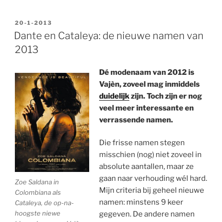
GEPLAATST
20-1-2013
OP
Dante en Cataleya: de nieuwe namen van
2013
Dé modenaam van 2012 is
Vajèn, zoveel mag inmiddels
duidelijk
zijn. Toch zijn er nog
veel meer interessante en
verrassende namen.
Die frisse namen stegen
misschien (nog) niet zoveel in
absolute aantallen, maar ze
gaan naar verhouding wél hard.
Zoe Saldana in
Mijn criteria bij geheel nieuwe
Colombiana als
namen: minstens 9 keer
Cataleya, de op-na-
hoogste niewe
gegeven. De andere namen