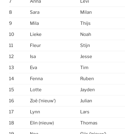
7
Anna
Levi
8
Sara
Milan
9
Mila
Thijs
10
Lieke
Noah
11
Fleur
Stijn
12
Isa
Jesse
13
Eva
Tim
14
Fenna
Ruben
15
Lotte
Jayden
16
Zoë (‘nieuw’)
Julian
17
Lynn
Lars
18
Elin (nieuw)
Thomas
19
Noa
Gijs (‘nieuw’)