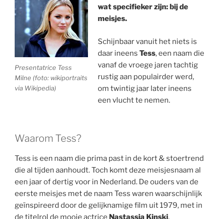
wat specifieker zijn: bij de
meisjes.
Schijnbaar vanuit het niets is
daar ineens
Tess
, een naam die
vanaf de vroege jaren tachtig
Presentatrice Tess
rustig aan populairder werd,
Milne (foto: wikiportraits
via Wikipedia)
om twintig jaar later ineens
een vlucht te nemen.
Waarom Tess?
Tess is een naam die prima past in de kort & stoertrend
die al tijden aanhoudt. Toch komt deze meisjesnaam al
een jaar of dertig voor in Nederland. De ouders van de
eerste meisjes met de naam Tess waren waarschijnlijk
geïnspireerd door de gelijknamige film uit 1979, met in
de titelrol de mooie actrice
Nastassja Kinski
.