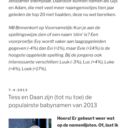
zeldzamer exemplaar. Daardoor kunnen namen als Gijs
en Adam, die met veel meer naamgenootjes tien jaar
geleden de top 20 niet haalden, deze nu wel bereiken.
NB Binnenkort op Voornamelijk: Kun je aan de
spellingswijze zien of een naam ‘slim’ is? Een
voorproefje: Evy wordt vaker aan laagopgeleiden
gegeven (-4%) dan Evi (+1%), maar Evie (+14%) is de
hoogste opgeleide spelling. Bij de jongens ook
interessante verschillen: Luuk (-3%), Luc (+4%), Luke
(+4%), Loek (+17%).
GEPLAATST
7-4-2013
OP
Tess en Daan zijn (tot nu toe) de
populairste babynamen van 2013
Hoera! Er gebeurt weer wat
op de namenlijsten. Of, laat ik