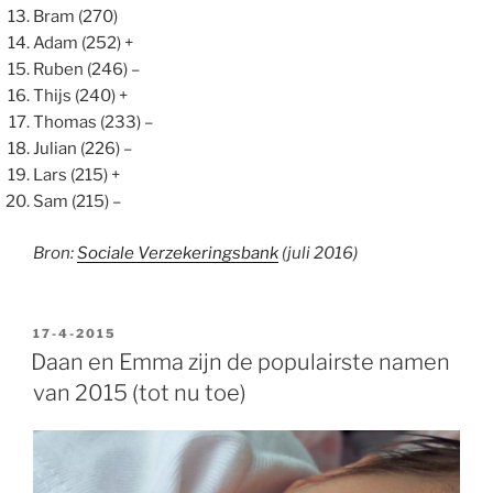
Bram (270)
Adam (252) +
Ruben (246) –
Thijs (240) +
Thomas (233) –
Julian (226) –
Lars (215) +
Sam (215) –
Bron:
Sociale Verzekeringsbank
(juli 2016)
GEPLAATST
17-4-2015
OP
Daan en Emma zijn de populairste namen
van 2015 (tot nu toe)