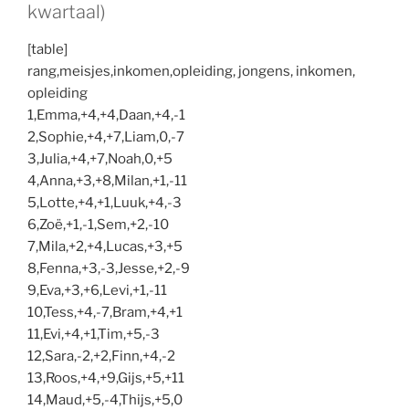
kwartaal)
[table]
rang,meisjes,inkomen,opleiding, jongens, inkomen,
opleiding
1,Emma,+4,+4,Daan,+4,-1
2,Sophie,+4,+7,Liam,0,-7
3,Julia,+4,+7,Noah,0,+5
4,Anna,+3,+8,Milan,+1,-11
5,Lotte,+4,+1,Luuk,+4,-3
6,Zoë,+1,-1,Sem,+2,-10
7,Mila,+2,+4,Lucas,+3,+5
8,Fenna,+3,-3,Jesse,+2,-9
9,Eva,+3,+6,Levi,+1,-11
10,Tess,+4,-7,Bram,+4,+1
11,Evi,+4,+1,Tim,+5,-3
12,Sara,-2,+2,Finn,+4,-2
13,Roos,+4,+9,Gijs,+5,+11
14,Maud,+5,-4,Thijs,+5,0