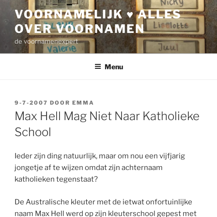
Ga
VOORNAMELIJK ♥ ALLES
naar
OVER VOORNAMEN
de
inhoud
de voornamenexpert
Menu
GEPLAATST
9-7-2007
DOOR
EMMA
OP
Max Hell Mag Niet Naar Katholieke
School
Ieder zijn ding natuurlijk, maar om nou een vijfjarig
jongetje af te wijzen omdat zijn achternaam
katholieken tegenstaat?
De Australische kleuter met de ietwat onfortuinlijke
naam Max Hell werd op zijn kleuterschool gepest met