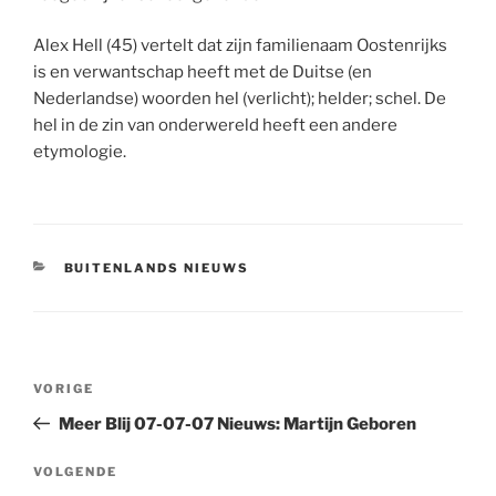
Alex Hell (45) vertelt dat zijn familienaam Oostenrijks
is en verwantschap heeft met de Duitse (en
Nederlandse) woorden hel (verlicht); helder; schel. De
hel in de zin van onderwereld heeft een andere
etymologie.
CATEGORIEËN
BUITENLANDS NIEUWS
Berichtnavigatie
Vorig
VORIGE
bericht
Meer Blij 07-07-07 Nieuws: Martijn Geboren
Volgend
VOLGENDE