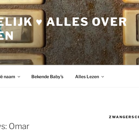
LIJK ♥ ALLES OVER
EN
dé naam
Bekende Baby’s
Alles Lezen
ZWANGERSC
ws: Omar