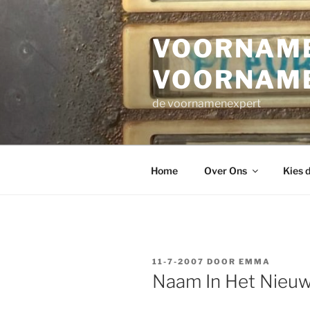
Ga
naar
VOORNAME
de
inhoud
VOORNAM
de voornamenexpert
Home
Over Ons
Kies 
GEPLAATST
11-7-2007
DOOR
EMMA
OP
Naam In Het Nieu