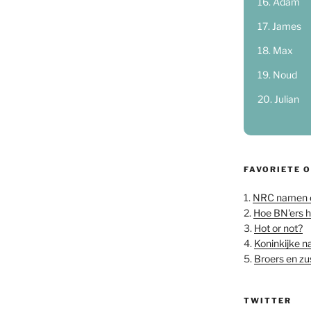
Adam
James
Max
Noud
Julian
FAVORIETE 
1.
NRC namen 
2.
Hoe BN'ers 
3.
Hot or not?
4.
Koninkijke 
5.
Broers en z
TWITTER