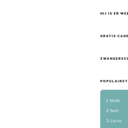
HIJ IS ER WE
GRATIS CAD
ZWANGERSC
POPULAIRST
Noah
Sem
Lucas