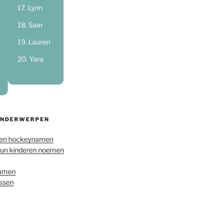
Lynn
Saar
Lauren
Yara
ONDERWERPEN
en hockeynamen
hun kinderen noemen
namen
ussen