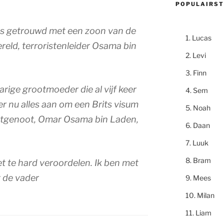
POPULAIRST
ngs getrouwd met een zoon van de
Lucas
eld, terroristenleider Osama bin
Levi
Finn
arige grootmoeder die al vijf keer
Sem
r nu alles aan om een Brits visum
Noah
chtgenoot, Omar Osama bin Laden,
Daan
Luuk
Bram
t te hard veroordelen. Ik ben met
 de vader
Mees
Milan
Liam