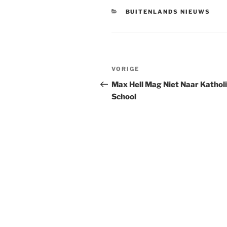
CATEGORIEËN
BUITENLANDS NIEUWS
Berichtnavigatie
Vorig
VORIGE
bericht
Max Hell Mag Niet Naar Kathol
School