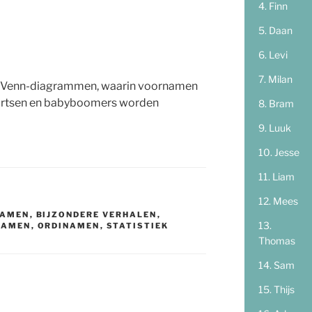
Finn
Daan
Levi
Milan
e Venn-diagrammen, waarin voornamen
 artsen en babyboomers worden
Bram
Luuk
Jesse
Liam
Mees
NAMEN
,
BIJZONDERE VERHALEN
,
NAMEN
,
ORDINAMEN
,
STATISTIEK
Thomas
Sam
Thijs