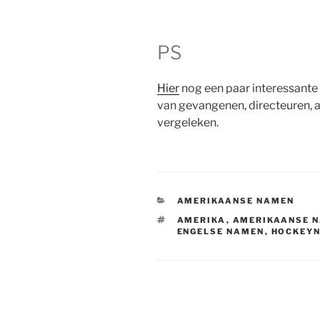
PS
Hier
nog een paar interessant
van gevangenen, directeuren,
vergeleken.
CATEGORIEËN
AMERIKAANSE NAMEN
TAGS
AMERIKA
,
AMERIKAANSE 
ENGELSE NAMEN
,
HOCKEY