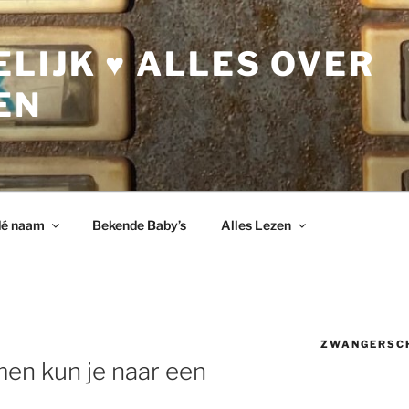
LIJK ♥ ALLES OVER
EN
dé naam
Bekende Baby’s
Alles Lezen
ZWANGERSC
en kun je naar een