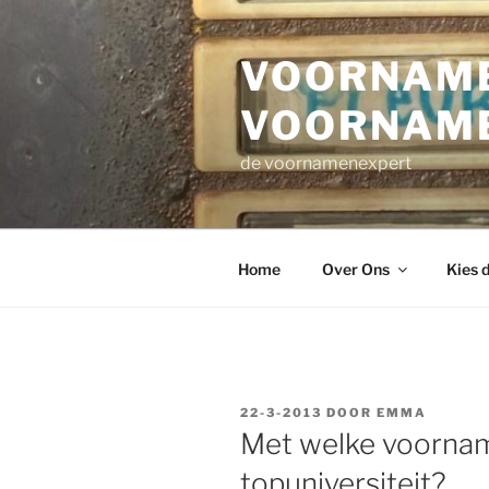
Ga
naar
VOORNAME
de
inhoud
VOORNAM
de voornamenexpert
Home
Over Ons
Kies 
GEPLAATST
22-3-2013
DOOR
EMMA
OP
Met welke voornam
topuniversiteit?