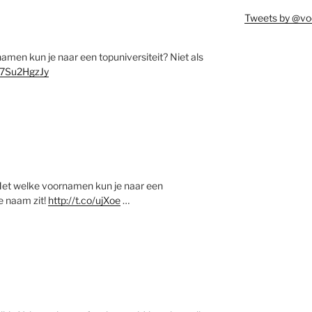
Tweets by @vo
men kun je naar een topuniversiteit? Niet als
W7Su2HgzJy
et welke voornamen kun je naar een
je naam zit!
http://t.co/ujXoe
…