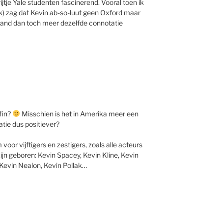
ijtje Yale studenten fascinerend. Vooral toen ik
k) zag dat Kevin ab-so-luut geen Oxford maar
geland dan toch meer dezelfde connotatie
ffin?
Misschien is het in Amerika meer een
atie dus positiever?
voor vijftigers en zestigers, zoals alle acteurs
 zijn geboren: Kevin Spacey, Kevin Kline, Kevin
 Kevin Nealon, Kevin Pollak…