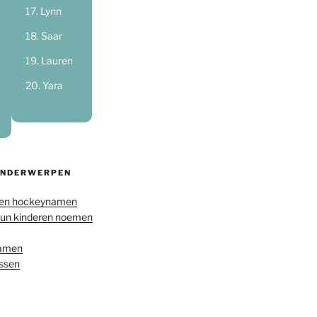
Lynn
Saar
Lauren
Yara
ONDERWERPEN
en hockeynamen
hun kinderen noemen
namen
ussen