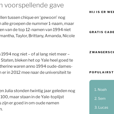
n voorspellende gave
HIJ IS ER WE
illen tussen chique en ‘gewoon’ nog
 in alle groepen de nummer 1-naam, maar
en van de top 12-namen van 1994 niet
GRATIS CAD
Samantha, Taylor, Brittany, Amanda, Nicole
ZWANGERSC
1994 nog niet – of al lang niet meer –
 Staten, bleken het op Yale heel goed te
Catherine waren anno 1994 oude-dames-
r in 2012 mee naar de universiteit te
POPULAIRST
Noah
 Julia stonden twintig jaar geleden nog
 100, maar staan in de Yale-toplijst
Sem
 zijn er goed in om oude namen
Lucas
n.