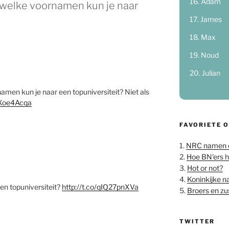
Adam
welke voornamen kun je naar
James
Max
Noud
Julian
men kun je naar een topuniversiteit? Niet als
ujXoe4Acqa
FAVORIETE 
1.
NRC namen 
2.
Hoe BN'ers 
3.
Hot or not?
4.
Koninkijke 
en topuniversiteit?
http://t.co/qIQ27pnXVa
5.
Broers en z
TWITTER