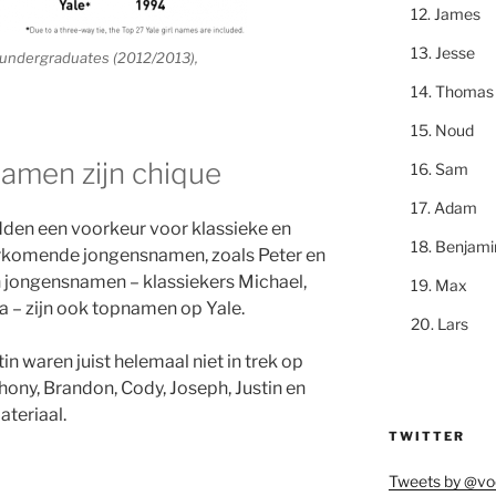
James
Jesse
e undergraduates (2012/2013),
Thomas
Noud
amen zijn chique
Sam
Adam
den een voorkeur voor klassieke en
Benjami
orkomende jongensnamen, zoals Peter en
an jongensnamen – klassiekers Michael,
Max
a – zijn ook topnamen op Yale.
Lars
n waren juist helemaal niet in trek op
hony, Brandon, Cody, Joseph, Justin en
teriaal.
TWITTER
Tweets by @vo