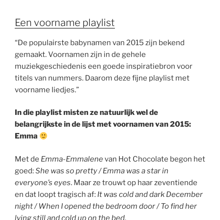
Een voorname playlist
“De populairste babynamen van 2015 zijn bekend
gemaakt. Voornamen zijn in de gehele
muziekgeschiedenis een goede inspiratiebron voor
titels van nummers. Daarom deze fijne playlist met
voorname liedjes.”
In die playlist misten ze natuurlijk wel de
belangrijkste in de lijst met voornamen van 2015:
Emma
Met de
Emma-Emmalene
van Hot Chocolate begon het
goed:
She was so pretty / Emma was a star in
everyone’s eyes
. Maar ze trouwt op haar zeventiende
en dat loopt tragisch af:
It was cold and dark December
night /
When I opened the bedroom door /
To find her
lying still and cold up on the bed
.