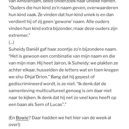
van Amsterdam, deed onderzoek naar unieke namen.
“Ouders die hun kind zo’n naam geven, overwaarderen
hun kind vaak. Ze vinden dat hun kind uniek is en dan
verdient hij of zij geen ‘gewone’ naam. Alle ouders
vinden hun kind extra bijzonder, maar deze ouders zijn
extremer.”
(…)
Suheidy Daniël gaf haar zoontje zo’n bijzondere naam.
“Het is gewoon een combinatie van mijn naam en die
van mijn man. Hij heet Jairon, ik Suheidy: we plakten ze
achter elkaar, husselden de letters wat en toen kregen
we shu-Dhjai’Drion.” Bang dat hij gepest of
gediscrimineerd wordt, is ze niet. “Ik denk dat de
samenleving multicultureel genoeg is om daar niet
naar te kijken. Ik denk dat hij net zo veel kans heeft op
een baan als Sem of Lucas”.”
(En
Bowie
? Daar hadden we het hier van de week al
over!)