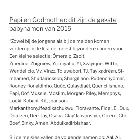
Papi en Godmother: dit zijn de gekste
babynamen van 2015
“Zowel bij de jongens als bij de meiden komen
verderop in de lijst de meest bijzondere namen voor.
Een kleine selectie: Ömeralp, Zsolt,
Zinédine, Zbigniew, Yirmiyahu, Yf, Xzayique, Witte,
Wendelicio, Vy, Vinzz, Toluwabori, TJ, Tay’xadrëan, Si-
mhamed, Shudairickson, Shargiliaño, Rudenchyömar,
Rooney, Ronaldinho, Quôc, Qulaydjaël, Quencilishano,
Papi, Oof, Mussie, Moslim, Morgan-Riley, Memphys,
Loeki, Kobani, Kit, Jeanson-
Markanthony,Ifeadikachukwu, Fioravante, Fidel, El, Dux,
Doutzen, Dee-Jay, Csaba, Clay’Jahvanslyio, Cicero, Che,
Boef, Binky, Amen, Abdulkadirbishaar.
Bij de meisjes vallen de volgende namen op: Aal, Ai,