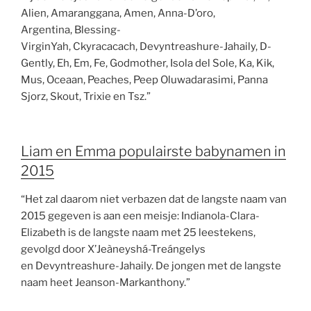
Alien, Amaranggana, Amen, Anna-D’oro,
Argentina, Blessing-
VirginYah, Ckyracacach, Devyntreashure-Jahaily, D-
Gently, Eh, Em, Fe, Godmother, Isola del Sole, Ka, Kik,
Mus, Oceaan, Peaches, Peep Oluwadarasimi, Panna
Sjorz, Skout, Trixie en Tsz.”
Liam en Emma populairste babynamen in
2015
“Het zal daarom niet verbazen dat de langste naam van
2015 gegeven is aan een meisje: Indianola-Clara-
Elizabeth is de langste naam met 25 leestekens,
gevolgd door X’Jeàneyshá-Treángelys
en Devyntreashure-Jahaily. De jongen met de langste
naam heet Jeanson-Markanthony.”