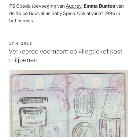
PS Goede toevoeging van
Audrey
:
Emma Bunton
van
de
Spice Girls
, alias Baby Spice. Ook al vanaf 1996 in
het nieuws.
GEPLAATST
17-6-2015
OP
Verkeerde voornaam op vliegticket kost
miljoenen