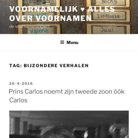
Ga
VOORNAMELIJK ♥ ALLES
naar
OVER VOORNAMEN
de
inhoud
de voornamenexpert
Menu
TAG:
BIJZONDERE VERHALEN
GEPLAATST
26-4-2016
OP
Prins Carlos noemt zijn tweede zoon óók
Carlos