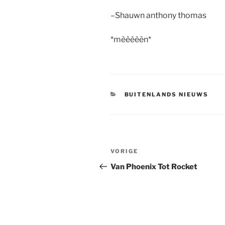
–Shauwn anthony thomas
*mèèèèèn*
CATEGORIEËN
BUITENLANDS NIEUWS
Berichtnavigatie
Vorig
VORIGE
bericht
Van Phoenix Tot Rocket