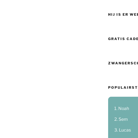
HIJ IS ER WE
GRATIS CAD
ZWANGERSC
POPULAIRST
Noah
Sem
Lucas