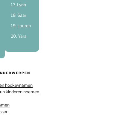
Lynn
Saar
Lauren
Yara
ONDERWERPEN
en hockeynamen
hun kinderen noemen
namen
ussen