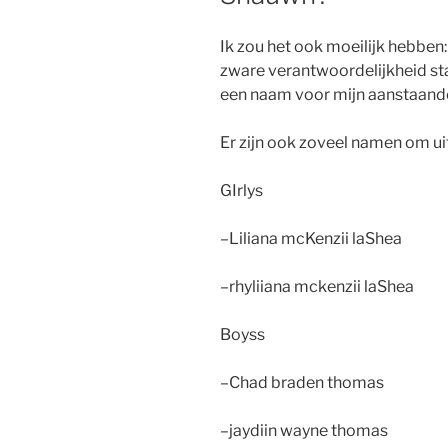
Ik zou het ook moeilijk hebben:
zware verantwoordelijkheid 
een naam voor mijn aanstaande 
Er zijn ook zoveel namen om ui
GIrlys
–Liliana mcKenzii laShea
–rhyliiana mckenzii laShea
Boyss
–Chad braden thomas
–jaydiin wayne thomas