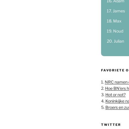
Adam
James
Max
Noud
Julian
FAVORIETE 
1.
NRC namen 
2.
Hoe BN'ers 
3.
Hot or not?
4.
Koninkijke 
5.
Broers en z
TWITTER