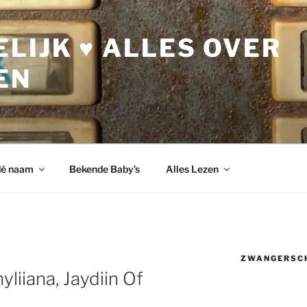
LIJK ♥ ALLES OVER
EN
dé naam
Bekende Baby’s
Alles Lezen
ZWANGERSC
hyliiana, Jaydiin Of