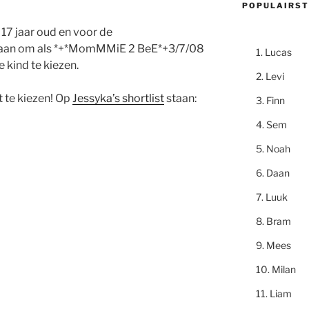
POPULAIRST
 17 jaar oud en voor de
staan om als *+*MomMMiE 2 BeE*+3/7/08
Lucas
kind te kiezen.
Levi
t te kiezen! Op
Jessyka’s shortlist
staan:
Finn
Sem
Noah
Daan
Luuk
Bram
Mees
Milan
Liam