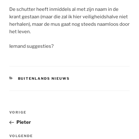
De schutter heeft inmiddels al met zijn naam in de
krant gestaan (maar die zal ik hier veiligheidshalve niet
herhalen), maar de mus gaat nog steeds naamloos door
het leven.
Iemand suggesties?
CATEGORIEËN
BUITENLANDS NIEUWS
Berichtnavigatie
Vorig
VORIGE
bericht
Pieter
Volgend
VOLGENDE