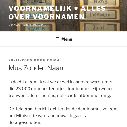
Ga
VOORNAMELIJK ♥ ALLES
naar
OVER VOORNAMEN
de
inhoud
de voornamenexpert
Menu
GEPLAATST
28-11-2005
DOOR
EMMA
OP
Mus Zonder Naam
Ik dacht eigenlijk dat we er wel klaar mee waren, met
die 23.000 dominosteentjes dominomus. Fijn woord
trouwens, domi-nomus, net zo iets al bommel-ding.
De Telegraaf
bericht echter dat de dominomus volgens
het Ministerie van Landbouw illegaal is
doodgeschoten.