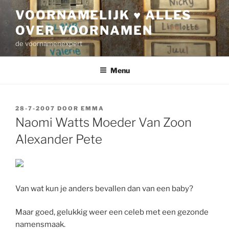
Ga
VOORNAMELIJK ♥ ALLES
naar
OVER VOORNAMEN
de
inhoud
de voornamenexpert
Menu
GEPLAATST
28-7-2007
DOOR
EMMA
OP
Naomi Watts Moeder Van Zoon
Alexander Pete
Van wat kun je anders bevallen dan van een baby?
Maar goed, gelukkig weer een celeb met een gezonde
namensmaak.