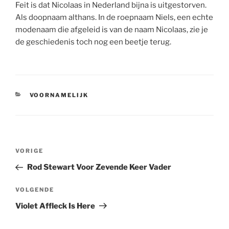
Feit is dat Nicolaas in Nederland bijna is uitgestorven.
Als doopnaam althans. In de roepnaam Niels, een echte
modenaam die afgeleid is van de naam Nicolaas, zie je
de geschiedenis toch nog een beetje terug.
CATEGORIEËN
VOORNAMELIJK
Berichtnavigatie
Vorig
VORIGE
bericht
Rod Stewart Voor Zevende Keer Vader
Volgend
VOLGENDE
bericht
Violet Affleck Is Here