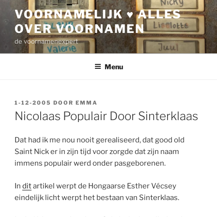
Ga
VOORNAMELIJK ♥ ALLES
naar
OVER VOORNAMEN
de
inhoud
de voornamenexpert
Menu
GEPLAATST
1-12-2005
DOOR
EMMA
OP
Nicolaas Populair Door Sinterklaas
Dat had ik me nou nooit gerealiseerd, dat good old
Saint Nick er in zijn tijd voor zorgde dat zijn naam
immens populair werd onder pasgeborenen.
In
dit
artikel werpt de Hongaarse Esther Vécsey
eindelijk licht werpt het bestaan van Sinterklaas.