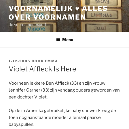
Ga
VOORNAMELIJK ♥ ALLES
naar
OVER VOORNAMEN
de
inhoud
de voornamenexpert
Menu
GEPLAATST
1-12-2005
DOOR
EMMA
OP
Violet Affleck Is Here
Voorheen lekkere Ben Affleck (33) en zijn vrouw
Jennifer Garner (33) zijn vandaag ouders geworden van
een dochter Violet.
Op de in Amerika gebruikelijke baby shower kreeg de
toen nog aanstaande moeder allemaal paarse
babyspullen.