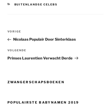
CATEGORIEËN
BUITENLANDSE CELEBS
Berichtnavigatie
Vorig
VORIGE
bericht
Nicolaas Populair Door Sinterklaas
Volgend
VOLGENDE
bericht
Prinses Laurentien Verwacht Derde
ZWANGERSCHAPSBOEKEN
POPULAIRSTE BABYNAMEN 2019