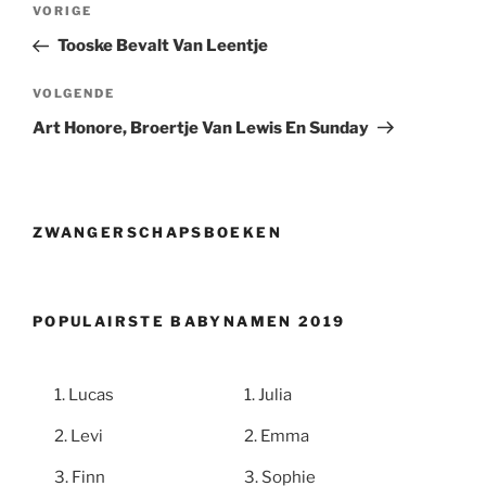
Vorig
VORIGE
bericht
Tooske Bevalt Van Leentje
Volgend
VOLGENDE
bericht
Art Honore, Broertje Van Lewis En Sunday
ZWANGERSCHAPSBOEKEN
POPULAIRSTE BABYNAMEN 2019
Lucas
Julia
Levi
Emma
Finn
Sophie