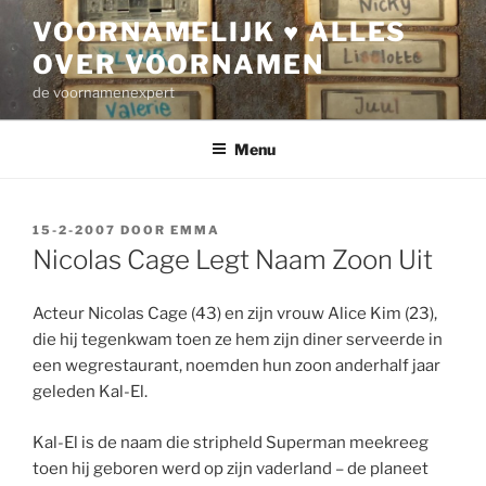
Ga
VOORNAMELIJK ♥ ALLES
naar
OVER VOORNAMEN
de
inhoud
de voornamenexpert
Menu
GEPLAATST
15-2-2007
DOOR
EMMA
OP
Nicolas Cage Legt Naam Zoon Uit
Acteur Nicolas Cage (43) en zijn vrouw Alice Kim (23),
die hij tegenkwam toen ze hem zijn diner serveerde in
een wegrestaurant, noemden hun zoon anderhalf jaar
geleden Kal-El.
Kal-El is de naam die stripheld Superman meekreeg
toen hij geboren werd op zijn vaderland – de planeet