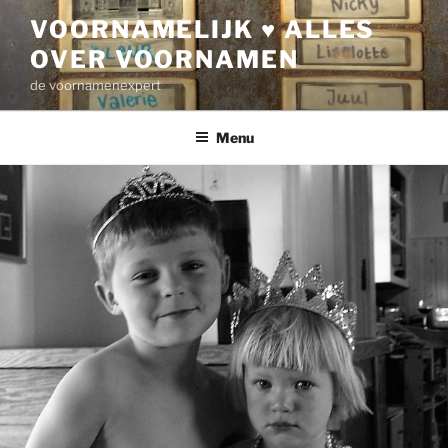
Ga
VOORNAMELIJK ♥ ALLES
naar
OVER VOORNAMEN
de
inhoud
de voornamenexpert
Menu