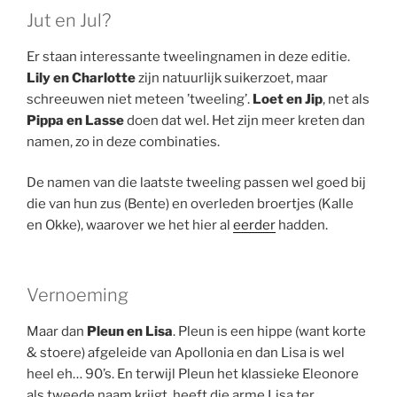
Jut en Jul?
Er staan interessante tweelingnamen in deze editie.
Lily en Charlotte
zijn natuurlijk suikerzoet, maar
schreeuwen niet meteen ’tweeling’.
Loet en Jip
, net als
Pippa en Lasse
doen dat wel. Het zijn meer kreten dan
namen, zo in deze combinaties.
De namen van die laatste tweeling passen wel goed bij
die van hun zus (Bente) en overleden broertjes (Kalle
en Okke), waarover we het hier al
eerder
hadden.
Vernoeming
Maar dan
Pleun en Lisa
. Pleun is een hippe (want korte
& stoere) afgeleide van Apollonia en dan Lisa is wel
heel eh… 90’s. En terwijl Pleun het klassieke Eleonore
als tweede naam krijgt, heeft die arme Lisa ter