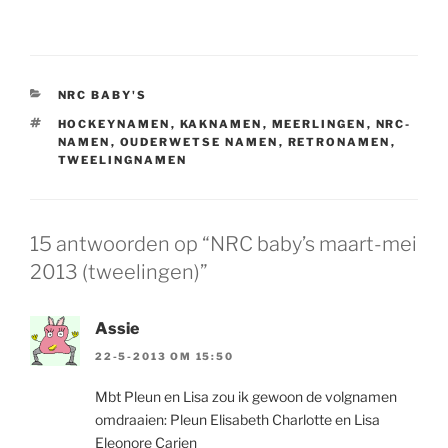
CATEGORIEËN
NRC BABY'S
TAGS
HOCKEYNAMEN
,
KAKNAMEN
,
MEERLINGEN
,
NRC-
NAMEN
,
OUDERWETSE NAMEN
,
RETRONAMEN
,
TWEELINGNAMEN
15 antwoorden op “NRC baby’s maart-mei
2013 (tweelingen)”
Assie
22-5-2013 OM 15:50
Mbt Pleun en Lisa zou ik gewoon de volgnamen
omdraaien: Pleun Elisabeth Charlotte en Lisa
Eleonore Carien