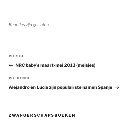
Reacties zijn gesloten.
Berichtnavigatie
Vorig
VORIGE
bericht
NRC baby’s maart-mei 2013 (meisjes)
Volgend
VOLGENDE
bericht
Alejandro en Lucia zijn populairste namen Spanje
ZWANGERSCHAPSBOEKEN