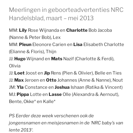
Meerlingen in geboorteadvertenties NRC
Handelsblad, maart – mei 2013
MM:
Lily
Rose Wijnanda en
Charlotte
Bob Jacoba
(Nanne & Peter Bob), Lex
MM:
Pleun
Eleonore Carien en
Lisa
Elisabeth Charlotte
(Elianne & Floris), Thijn
JJ:
Hugo
Wijnand en
Mats
Nazif (Charlotte & Ferdi),
Olivia
JJ:
Loet
Joost en
Jip
Rens (Pien & Olivier), Belle en Ties
JJ:
Max
Jeroen en
Otto
Johannes (Anne & Nanne), Nout
JM:
Yla
Constance en
Joshua
Ishaan (Ratika & Vincent)
MJ:
Pippa
Lotte en
Lasse
Olle (Alexandra & Aernout),
Bente, Okke* en Kalle*
.
PS Eerder deze week verschenen ook de
jongensnamen en meisjesnamen in de ‘NRC baby’s van
lente 2013′.