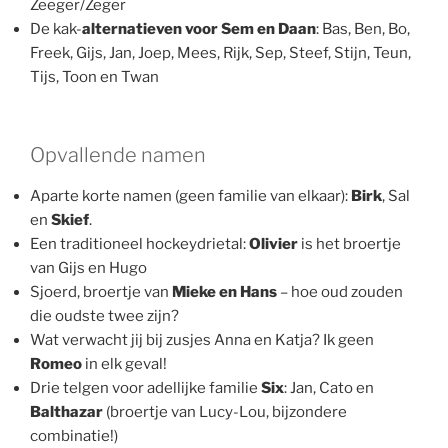
Zeeger/Zeger
De kak-
alternatieven voor Sem en Daan
: Bas, Ben, Bo,
Freek, Gijs, Jan, Joep, Mees, Rijk, Sep, Steef, Stijn, Teun,
Tijs, Toon en Twan
Opvallende namen
Aparte korte namen (geen familie van elkaar):
Birk
, Sal
en
Skief
.
Een traditioneel hockeydrietal:
Olivier
is het broertje
van Gijs en Hugo
Sjoerd, broertje van
Mieke en Hans
– hoe oud zouden
die oudste twee zijn?
Wat verwacht jij bij zusjes Anna en Katja? Ik geen
Romeo
in elk geval!
Drie telgen voor adellijke familie
Six
: Jan, Cato en
Balthazar
(broertje van Lucy-Lou, bijzondere
combinatie!)