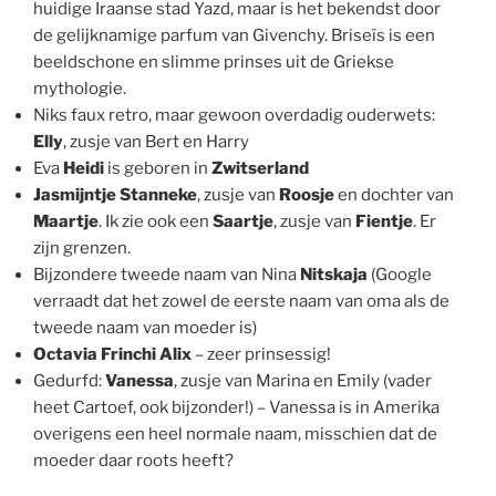
huidige Iraanse stad Yazd, maar is het bekendst door
de gelijknamige parfum van Givenchy. Briseïs is een
beeldschone en slimme prinses uit de Griekse
mythologie.
Niks faux retro, maar gewoon overdadig ouderwets:
Elly
, zusje van Bert en Harry
Eva
Heidi
is geboren in
Zwitserland
Jasmijntje Stanneke
, zusje van
Roosje
en dochter van
Maartje
. Ik zie ook een
Saartje
, zusje van
Fientje
. Er
zijn grenzen.
Bijzondere tweede naam van Nina
Nitskaja
(Google
verraadt dat het zowel de eerste naam van oma als de
tweede naam van moeder is)
Octavia Frinchi Alix
– zeer prinsessig!
Gedurfd:
Vanessa
, zusje van Marina en Emily (vader
heet Cartoef, ook bijzonder!) – Vanessa is in Amerika
overigens een heel normale naam, misschien dat de
moeder daar roots heeft?