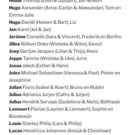
Hidde
Thomas (Ellen & Gijsbert), Jan-Willem
Hugo
Alexander (Anne-Carlijn & Aleksandar), Tom en
Emma-Julie
Hugo
Daniël (Heleen & Bart), Liz
Jan
Karel (Jet & Jan)
Jerôme
Cornelis (Sara & Vincent), Frederik en Bertho
Jilles
Willem Onko (Wieteke & Wibo), Ewout
Joep
Gertjan Jacques (Lilian & Thijs), Kees
Joppe
Tamme (Wietske & Uko), Jurre
Josua
Jakob (Esther & Hans)
Jules
Michael Sebastiaan (Vanessa & Paul), Pieter en
Josephine
Julian
Floris (Isabel & Koert), Bruno en Rubén
Julius
Adrianus Jurjen (Cathy & Jurjen)
Julius
Hendrik Servaas (Godelieve & Niels), Balthazar
Lennaert
Florian (Laurien & Lennaert), Sophie en
Boudewijn
Louie
Stanley Philip (Lara & Philip)
Lucas
Hendricus Johannes (Anouk & Christiaan)