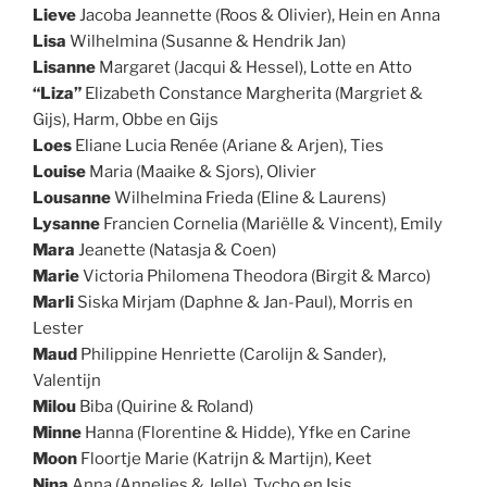
Lieve
Jacoba Jeannette (Roos & Olivier), Hein en Anna
Lisa
Wilhelmina (Susanne & Hendrik Jan)
Lisanne
Margaret (Jacqui & Hessel), Lotte en Atto
“Liza”
Elizabeth Constance Margherita (Margriet &
Gijs), Harm, Obbe en Gijs
Loes
Eliane Lucia Renée (Ariane & Arjen), Ties
Louise
Maria (Maaike & Sjors), Olivier
Lousanne
Wilhelmina Frieda (Eline & Laurens)
Lysanne
Francien Cornelia (Mariëlle & Vincent), Emily
Mara
Jeanette (Natasja & Coen)
Marie
Victoria Philomena Theodora (Birgit & Marco)
Marli
Siska Mirjam (Daphne & Jan-Paul), Morris en
Lester
Maud
Philippine Henriette (Carolijn & Sander),
Valentijn
Milou
Biba (Quirine & Roland)
Minne
Hanna (Florentine & Hidde), Yfke en Carine
Moon
Floortje Marie (Katrijn & Martijn), Keet
Nina
Anna (Annelies & Jelle), Tycho en Isis