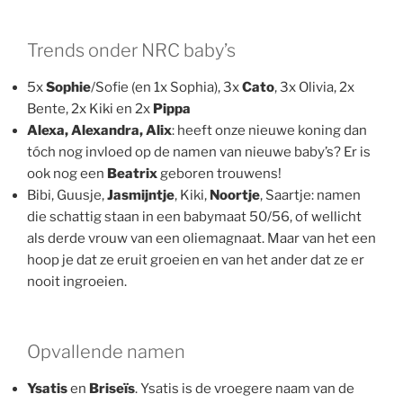
Trends onder NRC baby’s
5x
Sophie
/Sofie (en 1x Sophia), 3x
Cato
, 3x Olivia, 2x
Bente, 2x Kiki en 2x
Pippa
Alexa, Alexandra, Alix
: heeft onze nieuwe koning dan
tóch nog invloed op de namen van nieuwe baby’s? Er is
ook nog een
Beatrix
geboren trouwens!
Bibi, Guusje,
Jasmijntje
, Kiki,
Noortje
, Saartje: namen
die schattig staan in een babymaat 50/56, of wellicht
als derde vrouw van een oliemagnaat. Maar van het een
hoop je dat ze eruit groeien en van het ander dat ze er
nooit ingroeien.
Opvallende namen
Ysatis
en
Briseïs
. Ysatis is de vroegere naam van de