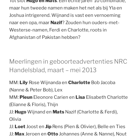
Tot slot
Hugo en Mats
. Een echte jaren ’10 combinatie,
maar hun tweede namen maken het net als bij Yla en
Joshua intrigerend. Wijnand is vast een vernoeming
naar een opa, maar
Nazif
? Zouden hun ouders-met-
Westerse-namen, Ferdi en Charlotte, roots in
Afghanistan of Pakistan hebben?
Meerlingen in geboorteadvertenties NRC
Handelsblad, maart – mei 2013
MM:
Lily
Rose Wijnanda en
Charlotte
Bob Jacoba
(Nanne & Peter Bob), Lex
MM:
Pleun
Eleonore Carien en
Lisa
Elisabeth Charlotte
(Elianne & Floris), Thijn
JJ:
Hugo
Wijnand en
Mats
Nazif (Charlotte & Ferdi),
Olivia
JJ:
Loet
Joost en
Jip
Rens (Pien & Olivier), Belle en Ties
JJ:
Max
Jeroen en
Otto
Johannes (Anne & Nanne), Nout