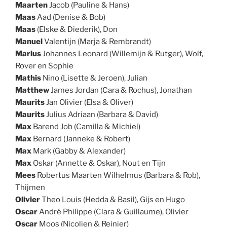
Maarten
Jacob (Pauline & Hans)
Maas
Aad (Denise & Bob)
Maas
(Elske & Diederik), Don
Manuel
Valentijn (Marja & Rembrandt)
Marius
Johannes Leonard (Willemijn & Rutger), Wolf,
Rover en Sophie
Mathis
Nino (Lisette & Jeroen), Julian
Matthew
James Jordan (Cara & Rochus), Jonathan
Maurits
Jan Olivier (Elsa & Oliver)
Maurits
Julius Adriaan (Barbara & David)
Max
Barend Job (Camilla & Michiel)
Max
Bernard (Janneke & Robert)
Max
Mark (Gabby & Alexander)
Max
Oskar (Annette & Oskar), Nout en Tijn
Mees
Robertus Maarten Wilhelmus (Barbara & Rob),
Thijmen
Olivier
Theo Louis (Hedda & Basil), Gijs en Hugo
Oscar
André Philippe (Clara & Guillaume), Olivier
Oscar
Moos (Nicolien & Reinier)