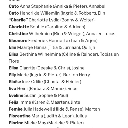
Cato
Anna Stephanie (Annika & Pieter), Annabel
Cato
Hendrikje Willemijn (Ingrid & Robbert), Elin
“Charlie”
Charlotte Lydia (Bonny & Wolter)
Charlotte
Sophie (Caroline & Adriaan)
Christine
Wilhelmina (Rina & Wieger), Anna en Lucas
Eleonore
Frederiek Henriette (Teau & Arjen)
Elin
Maartje Hanna (Titia & Jurriaan), Quirijn
Elisa
Berthina Wilhelmina (Céline & Reinder), Tobias en
Flore
Elisa
Claartje (Geeske & Chris), Josine
Elly
Marie (Ingrid & Pieter), Bert en Harry
Eloïse
Inez Odilie (Chantal & Reinier)
Eva
Heidi (Barbara & Marnix), Roos
Eveline
Suzan (Sophie & Paul)
Feija
Imme (Karen & Maarten), Jinte
Femke
Julia Hadeweij (Hilde & Rense), Marten
Florentine
Maria (Judith & Leon), Julius
Florine
Mieke May (Marieke & Pieter)