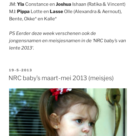
JM:
Yla
Constance en
Joshua
Ishaan (Ratika & Vincent)
MJ:
Pippa
Lotte en
Lasse
Olle (Alexandra & Aernout),
Bente, Okke* en Kalle*
.
PS Eerder deze week verschenen ook de
jongensnamen en meisjesnamen in de ‘NRC baby’s van
lente 2013′.
GEPLAATST
19-5-2013
OP
NRC baby’s maart-mei 2013 (meisjes)