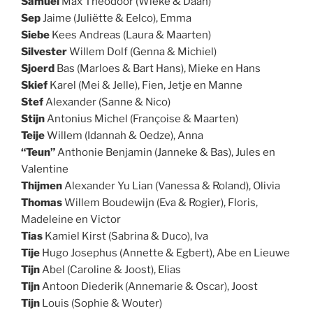
Samuel
Max Theodoor (Wieke & Daan)
Sep
Jaime (Juliëtte & Eelco), Emma
Siebe
Kees Andreas (Laura & Maarten)
Silvester
Willem Dolf (Genna & Michiel)
Sjoerd
Bas (Marloes & Bart Hans), Mieke en Hans
Skief
Karel (Mei & Jelle), Fien, Jetje en Manne
Stef
Alexander (Sanne & Nico)
Stijn
Antonius Michel (Françoise & Maarten)
Teije
Willem (Idannah & Oedze), Anna
“Teun”
Anthonie Benjamin (Janneke & Bas), Jules en
Valentine
Thijmen
Alexander Yu Lian (Vanessa & Roland), Olivia
Thomas
Willem Boudewijn (Eva & Rogier), Floris,
Madeleine en Victor
Tias
Kamiel Kirst (Sabrina & Duco), Iva
Tije
Hugo Josephus (Annette & Egbert), Abe en Lieuwe
Tijn
Abel (Caroline & Joost), Elias
Tijn
Antoon Diederik (Annemarie & Oscar), Joost
Tijn
Louis (Sophie & Wouter)