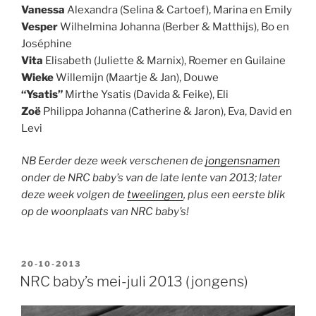
Vanessa
Alexandra (Selina & Cartoef), Marina en Emily
Vesper
Wilhelmina Johanna (Berber & Matthijs), Bo en
Joséphine
Vita
Elisabeth (Juliette & Marnix), Roemer en Guilaine
Wieke
Willemijn (Maartje & Jan), Douwe
“Ysatis”
Mirthe Ysatis (Davida & Feike), Eli
Zoë
Philippa Johanna (Catherine & Jaron), Eva, David en
Levi
NB Eerder deze week verschenen de
jongensnamen
onder de NRC baby’s van de late lente van 2013; later
deze week volgen de
tweelingen
, plus een eerste blik
op de woonplaats van NRC baby’s!
GEPLAATST
20-10-2013
OP
NRC baby’s mei-juli 2013 (jongens)