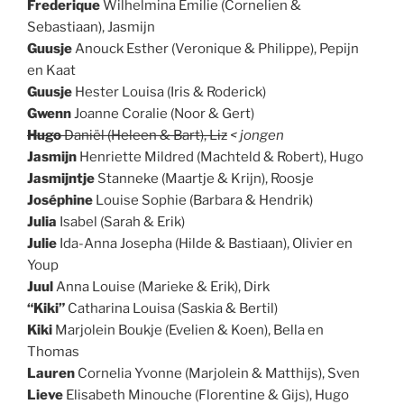
Frederique
Wilhelmina Émilie (Cornelien &
Sebastiaan), Jasmijn
Guusje
Anouck Esther (Veronique & Philippe), Pepijn
en Kaat
Guusje
Hester Louisa (Iris & Roderick)
Gwenn
Joanne Coralie (Noor & Gert)
Hugo
Daniël (Heleen & Bart), Liz
< jongen
Jasmijn
Henriette Mildred (Machteld & Robert), Hugo
Jasmijntje
Stanneke (Maartje & Krijn), Roosje
Joséphine
Louise Sophie (Barbara & Hendrik)
Julia
Isabel (Sarah & Erik)
Julie
Ida-Anna Josepha (Hilde & Bastiaan), Olivier en
Youp
Juul
Anna Louise (Marieke & Erik), Dirk
“Kiki”
Catharina Louisa (Saskia & Bertil)
Kiki
Marjolein Boukje (Evelien & Koen), Bella en
Thomas
Lauren
Cornelia Yvonne (Marjolein & Matthijs), Sven
Lieve
Elisabeth Minouche (Florentine & Gijs), Hugo