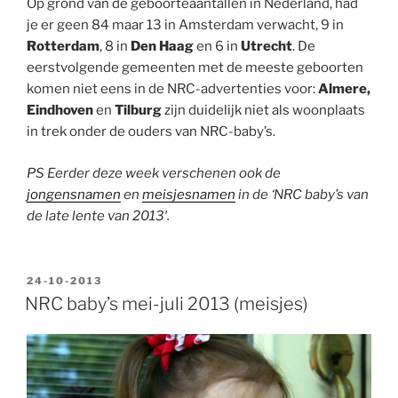
Op grond van de geboorteaantallen in Nederland, had
je er geen 84 maar 13 in Amsterdam verwacht, 9 in
Rotterdam
, 8 in
Den Haag
en 6 in
Utrecht
. De
eerstvolgende gemeenten met de meeste geboorten
komen niet eens in de NRC-advertenties voor:
Almere,
Eindhoven
en
Tilburg
zijn duidelijk niet als woonplaats
in trek onder de ouders van NRC-baby’s.
PS Eerder deze week verschenen ook de
jongensnamen
en
meisjesnamen
in de ‘NRC baby’s van
de late lente van 2013′.
GEPLAATST
24-10-2013
OP
NRC baby’s mei-juli 2013 (meisjes)