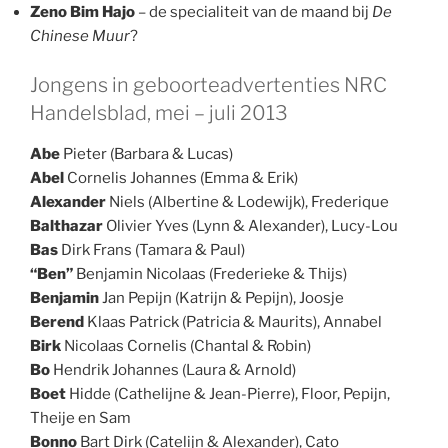
Zeno Bim Hajo
– de specialiteit van de maand bij
De
Chinese Muur
?
Jongens in geboorteadvertenties NRC
Handelsblad, mei – juli 2013
Abe
Pieter (Barbara & Lucas)
Abel
Cornelis Johannes (Emma & Erik)
Alexander
Niels (Albertine & Lodewijk), Frederique
Balthazar
Olivier Yves (Lynn & Alexander), Lucy-Lou
Bas
Dirk Frans (Tamara & Paul)
“Ben”
Benjamin Nicolaas (Frederieke & Thijs)
Benjamin
Jan Pepijn (Katrijn & Pepijn), Joosje
Berend
Klaas Patrick (Patricia & Maurits), Annabel
Birk
Nicolaas Cornelis (Chantal & Robin)
Bo
Hendrik Johannes (Laura & Arnold)
Boet
Hidde (Cathelijne & Jean-Pierre), Floor, Pepijn,
Theije en Sam
Bonno
Bart Dirk (Catelijn & Alexander), Cato