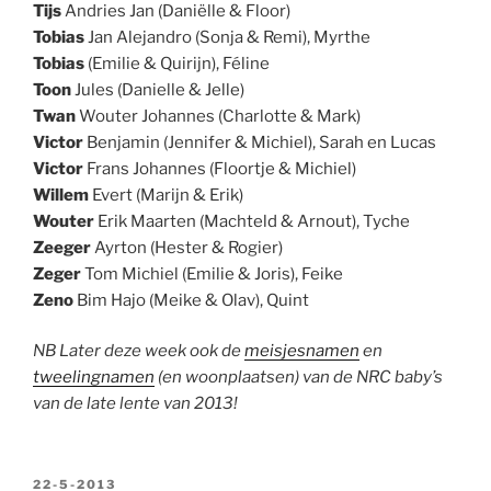
Tijs
Andries Jan (Daniëlle & Floor)
Tobias
Jan Alejandro (Sonja & Remi), Myrthe
Tobias
(Emilie & Quirijn), Féline
Toon
Jules (Danielle & Jelle)
Twan
Wouter Johannes (Charlotte & Mark)
Victor
Benjamin (Jennifer & Michiel), Sarah en Lucas
Victor
Frans Johannes (Floortje & Michiel)
Willem
Evert (Marijn & Erik)
Wouter
Erik Maarten (Machteld & Arnout), Tyche
Zeeger
Ayrton (Hester & Rogier)
Zeger
Tom Michiel (Emilie & Joris), Feike
Zeno
Bim Hajo (Meike & Olav), Quint
NB Later deze week ook de
meisjesnamen
en
tweelingnamen
(en woonplaatsen) van de NRC baby’s
van de late lente van 2013!
GEPLAATST
22-5-2013