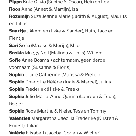
Pippa
Kate Olivia (Sabine & Oscar), Hein en Lex
Roos
Anna (Annet & Martijn), Isa
Rozemijn
Suze Jeanne Marie (Judith & August), Maurits
en Julius
Saartje
Jikkemien (Jikke & Sander), Huib, Taco en
Fientje
Sari
Sofia (Maaike & Merijn), Milo
Saskia
Maggy Nell (Malinda & Thijs), Willem
Sofie
Anne
Bosma
< achternaam, geen derde
voornaam (Susanne & Floris)
Sophia
Claire Catherine (Marissa & Pieter)
Sophie
Charlotte Hélène (Judie & Marcel), Julius
Sophie
Frederiek (Hiske & Freek)
Sophie
Julie Marie-Anne Quirina (Laureen & Teun),
Rogier
Sophie
Roos (Martha & Niels), Tess en Tommy
Valentien
Margaretha Caecilia Frederike (Kirsten &
Ernest), Julian
Valérie
Elisabeth Jacoba (Corien & Wicher)