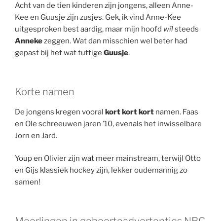
Acht van de tien kinderen zijn jongens, alleen Anne-
Kee en Guusje zijn zusjes. Gek, ik vind Anne-Kee
uitgesproken best aardig, maar mijn hoofd
wíl
steeds
Anneke
zeggen. Wat dan misschien wel beter had
gepast bij het wat tuttige
Guusje
.
Korte namen
De jongens kregen vooral
kort kort kort
namen. Faas
en Ole schreeuwen jaren ’10, evenals het inwisselbare
Jorn en Jard.
Youp en Olivier zijn wat meer mainstream, terwijl Otto
en Gijs klassiek hockey zijn, lekker oudemannig zo
samen!
Meerlingen in geboorteadvertenties NRC