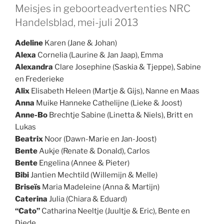
Meisjes in geboorteadvertenties NRC
Handelsblad, mei-juli 2013
Adeline
Karen (Jane & Johan)
Alexa
Cornelia (Laurine & Jan Jaap), Emma
Alexandra
Clare Josephine (Saskia & Tjeppe), Sabine
en Frederieke
Alix
Elisabeth Heleen (Martje & Gijs), Nanne en Maas
Anna
Muike Hanneke Cathelijne (Lieke & Joost)
Anne-Bo
Brechtje Sabine (Linetta & Niels), Britt en
Lukas
Beatrix
Noor (Dawn-Marie en Jan-Joost)
Bente
Aukje (Renate & Donald), Carlos
Bente
Engelina (Annee & Pieter)
Bibi
Jantien Mechtild (Willemijn & Melle)
Briseïs
Maria Madeleine (Anna & Martijn)
Caterina
Julia (Chiara & Eduard)
“Cato”
Catharina Neeltje (Juultje & Eric), Bente en
Diede