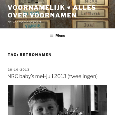
Ga
VOORNAMELIJK ♥ ALLES
naar
OVER VOORNAMEN
de
inhoud
de voornamenexpert
Menu
TAG:
RETRONAMEN
GEPLAATST
28-10-2013
OP
NRC baby’s mei-juli 2013 (tweelingen)