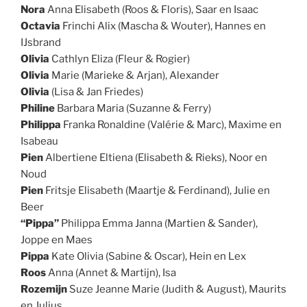
Nora
Anna Elisabeth (Roos & Floris), Saar en Isaac
Octavia
Frinchi Alix (Mascha & Wouter), Hannes en
IJsbrand
Olivia
Cathlyn Eliza (Fleur & Rogier)
Olivia
Marie (Marieke & Arjan), Alexander
Olivia
(Lisa & Jan Friedes)
Philine
Barbara Maria (Suzanne & Ferry)
Philippa
Franka Ronaldine (Valérie & Marc), Maxime en
Isabeau
Pien
Albertiene Eltiena (Elisabeth & Rieks), Noor en
Noud
Pien
Fritsje Elisabeth (Maartje & Ferdinand), Julie en
Beer
“Pippa”
Philippa Emma Janna (Martien & Sander),
Joppe en Maes
Pippa
Kate Olivia (Sabine & Oscar), Hein en Lex
Roos
Anna (Annet & Martijn), Isa
Rozemijn
Suze Jeanne Marie (Judith & August), Maurits
en Julius