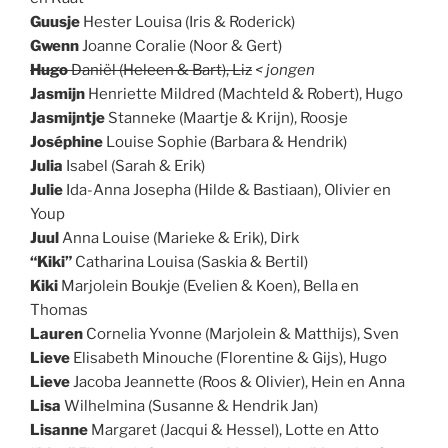
Guusje
Hester Louisa (Iris & Roderick)
Gwenn
Joanne Coralie (Noor & Gert)
Hugo
Daniël (Heleen & Bart), Liz
< jongen
Jasmijn
Henriette Mildred (Machteld & Robert), Hugo
Jasmijntje
Stanneke (Maartje & Krijn), Roosje
Joséphine
Louise Sophie (Barbara & Hendrik)
Julia
Isabel (Sarah & Erik)
Julie
Ida-Anna Josepha (Hilde & Bastiaan), Olivier en
Youp
Juul
Anna Louise (Marieke & Erik), Dirk
“Kiki”
Catharina Louisa (Saskia & Bertil)
Kiki
Marjolein Boukje (Evelien & Koen), Bella en
Thomas
Lauren
Cornelia Yvonne (Marjolein & Matthijs), Sven
Lieve
Elisabeth Minouche (Florentine & Gijs), Hugo
Lieve
Jacoba Jeannette (Roos & Olivier), Hein en Anna
Lisa
Wilhelmina (Susanne & Hendrik Jan)
Lisanne
Margaret (Jacqui & Hessel), Lotte en Atto