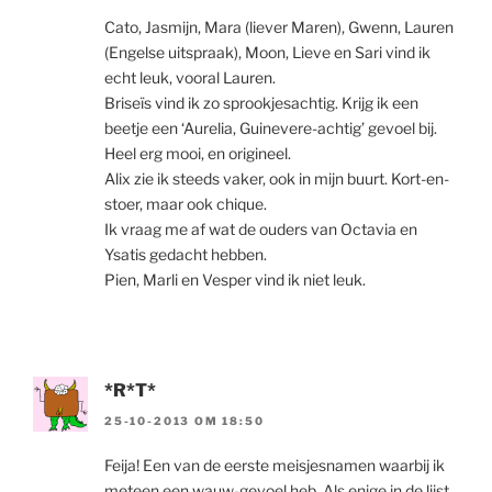
Cato, Jasmijn, Mara (liever Maren), Gwenn, Lauren
(Engelse uitspraak), Moon, Lieve en Sari vind ik
echt leuk, vooral Lauren.
Briseïs vind ik zo sprookjesachtig. Krijg ik een
beetje een ‘Aurelia, Guinevere-achtig’ gevoel bij.
Heel erg mooi, en origineel.
Alix zie ik steeds vaker, ook in mijn buurt. Kort-en-
stoer, maar ook chique.
Ik vraag me af wat de ouders van Octavia en
Ysatis gedacht hebben.
Pien, Marli en Vesper vind ik niet leuk.
*R*T*
25-10-2013 OM 18:50
Feija! Een van de eerste meisjesnamen waarbij ik
meteen een wauw-gevoel heb. Als enige in de lijst,