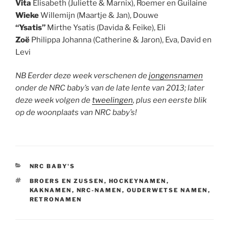
Vita
Elisabeth (Juliette & Marnix), Roemer en Guilaine
Wieke
Willemijn (Maartje & Jan), Douwe
“Ysatis”
Mirthe Ysatis (Davida & Feike), Eli
Zoë
Philippa Johanna (Catherine & Jaron), Eva, David en
Levi
NB Eerder deze week verschenen de
jongensnamen
onder de NRC baby’s van de late lente van 2013; later
deze week volgen de
tweelingen
, plus een eerste blik
op de woonplaats van NRC baby’s!
CATEGORIEËN
NRC BABY'S
TAGS
BROERS EN ZUSSEN
,
HOCKEYNAMEN
,
KAKNAMEN
,
NRC-NAMEN
,
OUDERWETSE NAMEN
,
RETRONAMEN