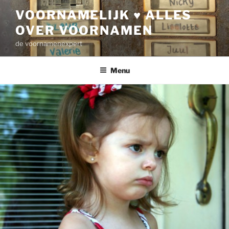
Ga
VOORNAMELIJK ♥ ALLES
naar
OVER VOORNAMEN
de
inhoud
de voornamenexpert
Menu