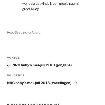
wendela dat vindt ik een mooie naam!
groet Rudy
Reacties zijn gesloten.
Berichtnavigatie
Vorig
VORIGE
bericht
NRC baby’s mei-juli 2013 (jongens)
Volgend
VOLGENDE
bericht
NRC baby’s mei-juli 2013 (tweelingen)