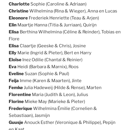
Charlotte
Sophie (Caroline & Adriaan)
Christine
Wilhelmina (Rina & Wieger), Anna en Lucas
Eleonore
Frederiek Henriette (Teau & Arjen)
Elin
Maartje Hanna (Titia & Jurriaan), Quirijn
Elisa
Berthina Wilhelmina (Céline & Reinder), Tobias en
Flore
Elisa
Claartje (Geeske & Chris), Josine
Elly
Marie (Ingrid & Pieter), Bert en Harry
Eloïse
Inez Odilie (Chantal & Reinier)
Eva
Heidi (Barbara & Marnix), Roos
Eveline
Suzan (Sophie & Paul)
Feija
Imme (Karen & Maarten), Jinte
Femke
Julia Hadeweij (Hilde & Rense), Marten
Florentine
Maria (Judith & Leon), Julius
Florine
Mieke May (Marieke & Pieter)
Frederique
Wilhelmina Émilie (Cornelien &
Sebastiaan), Jasmijn
Guusje
Anouck Esther (Veronique & Philippe), Pepijn
en Kaat