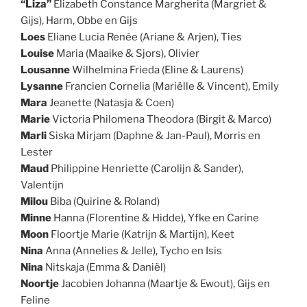
“Liza”
Elizabeth Constance Margherita (Margriet &
Gijs), Harm, Obbe en Gijs
Loes
Eliane Lucia Renée (Ariane & Arjen), Ties
Louise
Maria (Maaike & Sjors), Olivier
Lousanne
Wilhelmina Frieda (Eline & Laurens)
Lysanne
Francien Cornelia (Mariëlle & Vincent), Emily
Mara
Jeanette (Natasja & Coen)
Marie
Victoria Philomena Theodora (Birgit & Marco)
Marli
Siska Mirjam (Daphne & Jan-Paul), Morris en
Lester
Maud
Philippine Henriette (Carolijn & Sander),
Valentijn
Milou
Biba (Quirine & Roland)
Minne
Hanna (Florentine & Hidde), Yfke en Carine
Moon
Floortje Marie (Katrijn & Martijn), Keet
Nina
Anna (Annelies & Jelle), Tycho en Isis
Nina
Nitskaja (Emma & Daniël)
Noortje
Jacobien Johanna (Maartje & Ewout), Gijs en
Feline