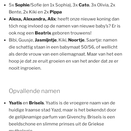
5x
Sophie
/Sofie (en 1x Sophia), 3x
Cato
, 3x Olivia, 2x
Bente, 2x Kiki en 2x
Pippa
Alexa, Alexandra, Alix
: heeft onze nieuwe koning dan
tóch nog invloed op de namen van nieuwe baby’s? Er is
ook nog een
Beatrix
geboren trouwens!
Bibi, Guusje,
Jasmijntje
, Kiki,
Noortje
, Saartje: namen
die schattig staan in een babymaat 50/56, of wellicht
als derde vrouw van een oliemagnaat. Maar van het een
hoop je dat ze eruit groeien en van het ander dat ze er
nooit ingroeien.
Opvallende namen
Ysatis
en
Briseïs
. Ysatis is de vroegere naam van de
huidige Iraanse stad Yazd, maar is het bekendst door
de gelijknamige parfum van Givenchy. Briseïs is een
beeldschone en slimme prinses uit de Griekse