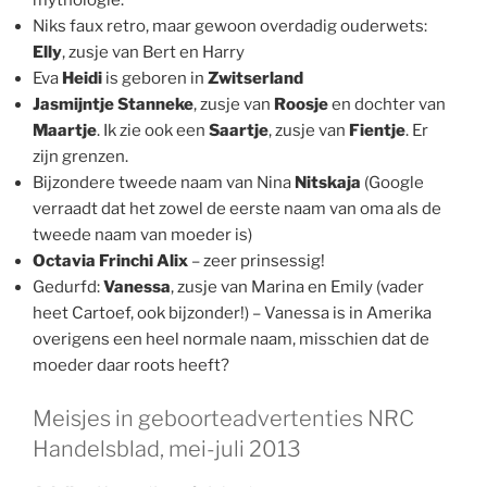
mythologie.
Niks faux retro, maar gewoon overdadig ouderwets:
Elly
, zusje van Bert en Harry
Eva
Heidi
is geboren in
Zwitserland
Jasmijntje Stanneke
, zusje van
Roosje
en dochter van
Maartje
. Ik zie ook een
Saartje
, zusje van
Fientje
. Er
zijn grenzen.
Bijzondere tweede naam van Nina
Nitskaja
(Google
verraadt dat het zowel de eerste naam van oma als de
tweede naam van moeder is)
Octavia Frinchi Alix
– zeer prinsessig!
Gedurfd:
Vanessa
, zusje van Marina en Emily (vader
heet Cartoef, ook bijzonder!) – Vanessa is in Amerika
overigens een heel normale naam, misschien dat de
moeder daar roots heeft?
Meisjes in geboorteadvertenties NRC
Handelsblad, mei-juli 2013