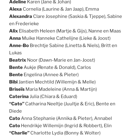
Adeline
Karen (Jane & Johan)
Alexa
Cornelia (Laurine & Jan Jaap), Emma
Alexandra
Clare Josephine (Saskia & Tjeppe), Sabine
en Frederieke
Alix
Elisabeth Heleen (Martje & Gijs), Nanne en Maas
Anna
Muike Hanneke Cathelijne (Lieke & Joost)
Anne-Bo
Brechtje Sabine (Linetta & Niels), Britt en
Lukas
Beatrix
Noor (Dawn-Marie en Jan-Joost)
Bente
Aukje (Renate & Donald), Carlos
Bente
Engelina (Annee & Pieter)
Bibi
Jantien Mechtild (Willemijn & Melle)
Briseïs
Maria Madeleine (Anna & Martijn)
Caterina
Julia (Chiara & Eduard)
“Cato”
Catharina Neeltje (Juultje & Eric), Bente en
Diede
Cato
Anna Stephanie (Annika & Pieter), Annabel
Cato
Hendrikje Willemijn (Ingrid & Robbert), Elin
“Charlie”
Charlotte Lydia (Bonny & Wolter)