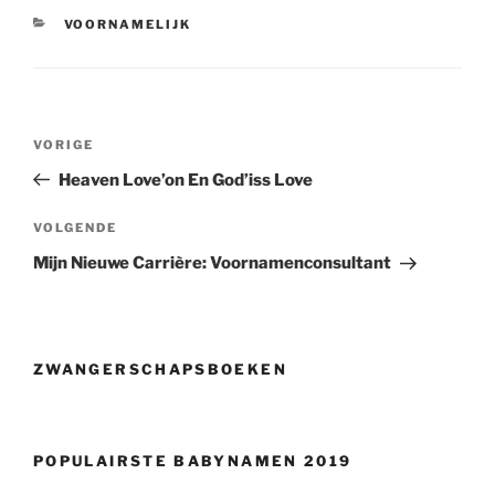
CATEGORIEËN
VOORNAMELIJK
Berichtnavigatie
Vorig
VORIGE
bericht
Heaven Love’on En God’iss Love
Volgend
VOLGENDE
bericht
Mijn Nieuwe Carrière: Voornamenconsultant
ZWANGERSCHAPSBOEKEN
POPULAIRSTE BABYNAMEN 2019