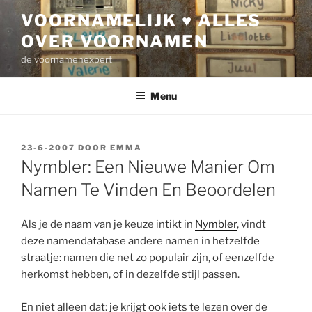
Ga
VOORNAMELIJK ♥ ALLES
naar
OVER VOORNAMEN
de
inhoud
de voornamenexpert
Menu
GEPLAATST
23-6-2007
DOOR
EMMA
OP
Nymbler: Een Nieuwe Manier Om
Namen Te Vinden En Beoordelen
Als je de naam van je keuze intikt in
Nymbler
, vindt
deze namendatabase andere namen in hetzelfde
straatje: namen die net zo populair zijn, of eenzelfde
herkomst hebben, of in dezelfde stijl passen.
En niet alleen dat: je krijgt ook iets te lezen over de