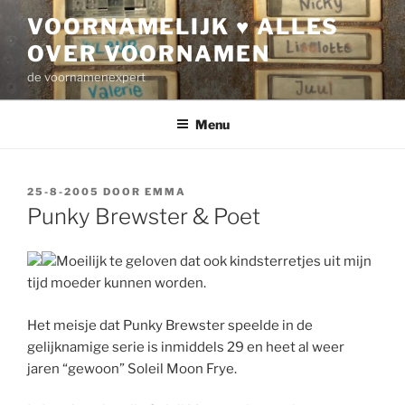
Ga
VOORNAMELIJK ♥ ALLES
naar
OVER VOORNAMEN
de
inhoud
de voornamenexpert
Menu
GEPLAATST
25-8-2005
DOOR
EMMA
OP
Punky Brewster & Poet
Moeilijk te geloven dat ook kindsterretjes uit mijn
tijd moeder kunnen worden.
Het meisje dat Punky Brewster speelde in de
gelijknamige serie is inmiddels 29 en heet al weer
jaren “gewoon” Soleil Moon Frye.