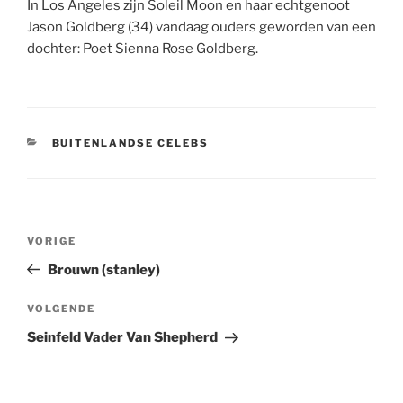
In Los Angeles zijn Soleil Moon en haar echtgenoot
Jason Goldberg (34) vandaag ouders geworden van een
dochter: Poet Sienna Rose Goldberg.
CATEGORIEËN
BUITENLANDSE CELEBS
Berichtnavigatie
Vorig
VORIGE
bericht
Brouwn (stanley)
Volgend
VOLGENDE
bericht
Seinfeld Vader Van Shepherd