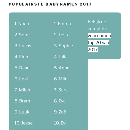
POPULAIRSTE BABYNAMEN 2017
Bekijk de
Noah
Emma
complete
Sem
Tess
voornamen
top 20 van
Lucas
Sophie
2017
Finn
Julia
Daan
Anna
Levi
Mila
Milan
Sara
Bram
Eva
Luuk
Zoë
Jesse
Evi