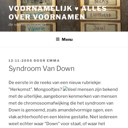
Ga
VOORNAMELIJK ♥ ALLES
naar
OVER VOORNAMEN
de
inhoud
de voornamenexpert
Menu
GEPLAATST
12-11-2005
DOOR
EMMA
OP
Syndroom Van Down
De eerste in de reeks van een nieuw rubriekje:
"Herkomst". Mongooltjes?
Veel mensen zijn bekend
met de uiterlijke, aangeboren kenmerken van mensen
met de chromosoomafwijking die het syndroom van
Down is genoemd, zoals amandelvormige ogen, een
vlak achterhoofd en een kleine gestalte. Niet iedereen
weet echter waar "Down" voor staat, of waar het