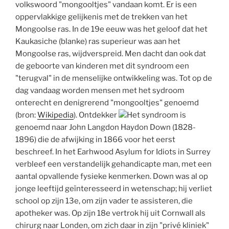
volkswoord "mongooltjes" vandaan komt. Er is een
oppervlakkige gelijkenis met de trekken van het
Mongoolse ras. In de 19e eeuw was het geloof dat het
Kaukasiche (blanke) ras superieur was aan het
Mongoolse ras, wijdverspreid. Men dacht dan ook dat
de geboorte van kinderen met dit syndroom een
"terugval" in de menselijke ontwikkeling was. Tot op de
dag vandaag worden mensen met het sydroom
onterecht en denigrerend "mongooltjes" genoemd
(bron:
Wikipedia
). Ontdekker
Het syndroom is
genoemd naar John Langdon Haydon Down (1828-
1896) die de afwijking in 1866 voor het eerst
beschreef. In het Earhwood Asylum for Idiots in Surrey
verbleef een verstandelijk gehandicapte man, met een
aantal opvallende fysieke kenmerken. Down was al op
jonge leeftijd geïnteresseerd in wetenschap; hij verliet
school op zijn 13e, om zijn vader te assisteren, die
apotheker was. Op zijn 18e vertrok hij uit Cornwall als
chirurg naar Londen, om zich daar in zijn "privé kliniek"