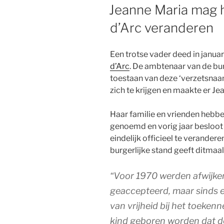
OP
Jeanne Maria mag h
d’Arc veranderen
Een trotse vader deed in januar
d’Arc
. De ambtenaar van de bu
toestaan van deze ‘verzetsnaam
zich te krijgen en maakte er Je
Haar familie en vrienden hebbe
genoemd en vorig jaar besloot 
eindelijk officieel te verande
burgerlijke stand geeft ditmaal 
“Voor 1970 werden afwijke
geaccepteerd, maar sinds ee
van vrijheid bij het toeke
kind geboren worden dat d