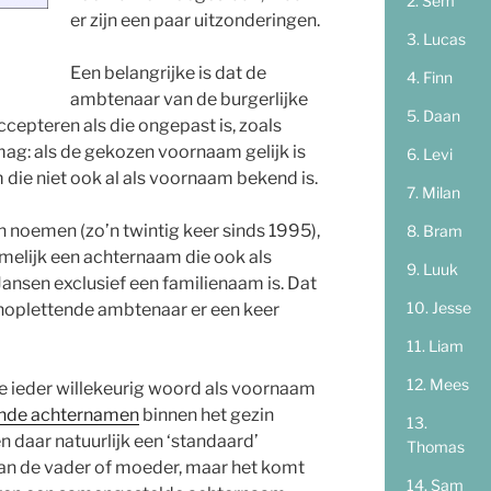
Sem
er zijn een paar uitzonderingen.
Lucas
Een belangrijke is dat de
Finn
ambtenaar van de burgerlijke
Daan
cepteren als die ongepast is, zoals
ag: als de gekozen voornaam gelijk is
Levi
die niet ook al als voornaam bekend is.
Milan
n noemen (zo’n twintig keer sinds 1995),
Bram
melijk een achternaam die ook als
Luuk
 Jansen exclusief een familienaam is. Dat
Jesse
n onoplettende ambtenaar er een keer
Liam
Mees
je ieder willekeurig woord als voornaam
ende achternamen
binnen het gezin
 daar natuurlijk een ‘standaard’
Thomas
n de vader of moeder, maar het komt
Sam