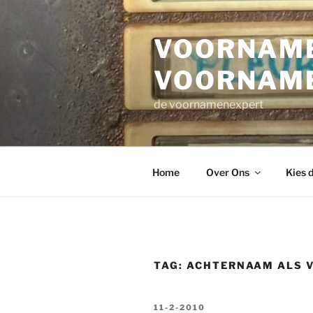
Ga
naar
VOORNAME
de
inhoud
VOORNAM
de voornamenexpert
Home
Over Ons
Kies 
TAG:
ACHTERNAAM ALS 
GEPLAATST
11-2-2010