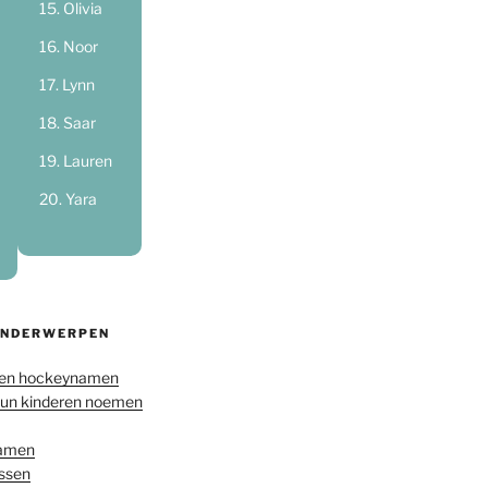
Olivia
Noor
Lynn
Saar
Lauren
Yara
ONDERWERPEN
en hockeynamen
hun kinderen noemen
namen
ussen