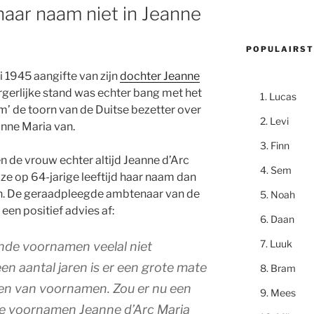
aar naam niet in Jeanne
POPULAIRST
i 1945 aangifte van zijn
dochter Jeanne
rgerlijke stand was echter bang met het
Lucas
’ de toorn van de Duitse bezetter over
Levi
anne Maria van.
Finn
n de vrouw echter altijd Jeanne d’Arc
Sem
ze op 64-jarige leeftijd haar naam dan
ren. De geraadpleegde ambtenaar van de
Noah
een positief advies af:
Daan
Luuk
nde voornamen veelal niet
n aantal jaren is er een grote mate
Bram
nnen van voornamen. Zou er nu een
Mees
e voornamen Jeanne d’Arc Maria