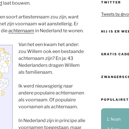
TWITTER
nd
laat bouwen.
Tweets by @vo
een soort artiestennaam zou zijn, want
met zijn voornaam wat aanstellerig. Er
 die
achternaam
in Nederland te wonen.
HIJ IS ER WE
Van het een kwam het ander:
zou Willem ook een bestaande
GRATIS CAD
achternaam zijn? En ja: 43
Nederlanders dragen Willem
als familienaam.
ZWANGERSC
Ik werd nieuwsgierig naar
andere populaire achternamen
als voornaam. Of populaire
POPULAIRST
voornamen als achternaam.
Noah
In Nederland zijn in principe alle
voornamen toegestaan, maar