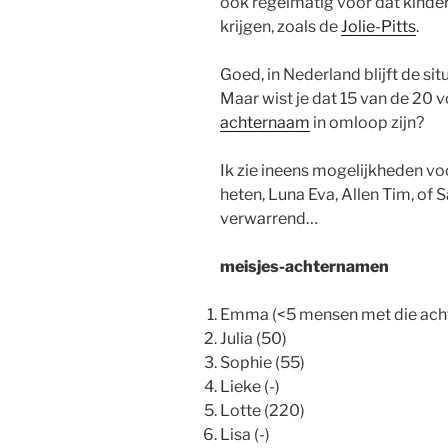
ook regelmatig voor dat kind
krijgen, zoals de
Jolie-Pitts
.
Goed, in Nederland blijft de si
Maar wist je dat 15 van de 20 
achternaam
in omloop zijn?
Ik zie ineens mogelijkheden vo
heten, Luna Eva, Allen Tim, of 
verwarrend…
meisjes-achternamen
Emma (<5 mensen met die ach
Julia (50)
Sophie (55)
Lieke (-)
Lotte (220)
Lisa (-)