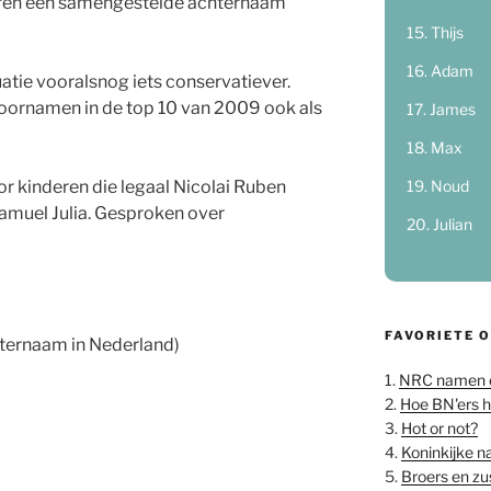
eren een samengestelde achternaam
Thijs
Adam
tuatie vooralsnog iets conservatiever.
voornamen in de top 10 van 2009 ook als
James
Max
Noud
or kinderen die legaal Nicolai Ruben
Samuel Julia. Gesproken over
Julian
FAVORIETE 
ternaam in Nederland)
1.
NRC namen 
2.
Hoe BN'ers 
3.
Hot or not?
4.
Koninkijke 
5.
Broers en z