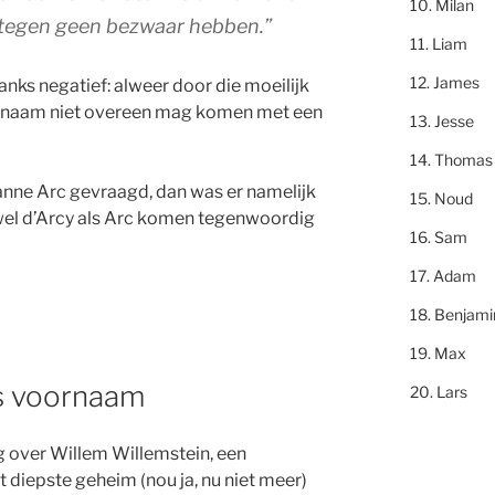
Milan
artegen geen bezwaar hebben.”
Liam
James
ks negatief: alweer door die moeilijk
oornaam niet overeen mag komen met een
Jesse
Thomas
anne Arc gevraagd, dan was er namelijk
Noud
wel d’Arcy als Arc komen tegenwoordig
Sam
Adam
Benjami
Max
s voornaam
Lars
g over Willem Willemstein, een
et diepste geheim (nou ja, nu niet meer)