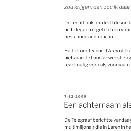
zou krijgen, dan zou ik da
De rechtbank oordeelt desondan
uit te leggen regel dat een v
bestaande achternaam.
Had ze om Jeanne d’Arcy of Je
niets aan de hand geweest: zo
regelmatig voor als voornaam.
GEPLAATST
7-12-2009
OP
Een achternaam al
De Telegraaf berichtte vandaa
multimiljonair die in Laren in h