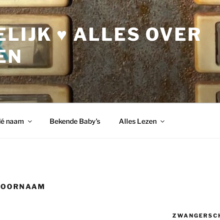
LIJK ♥ ALLES OVER
EN
dé naam
Bekende Baby’s
Alles Lezen
VOORNAAM
ZWANGERSC