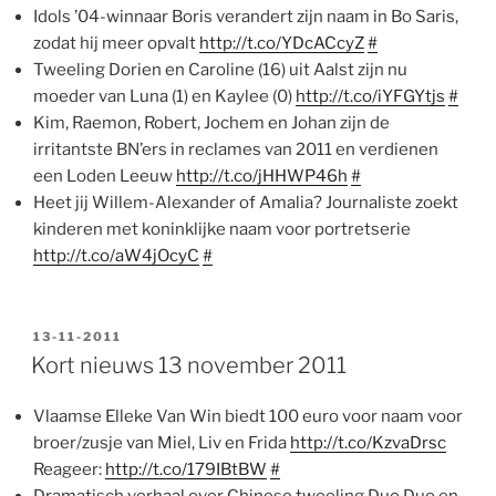
Idols ’04-winnaar Boris verandert zijn naam in Bo Saris,
zodat hij meer opvalt
http://t.co/YDcACcyZ
#
Tweeling Dorien en Caroline (16) uit Aalst zijn nu
moeder van Luna (1) en Kaylee (0)
http://t.co/iYFGYtjs
#
Kim, Raemon, Robert, Jochem en Johan zijn de
irritantste BN’ers in reclames van 2011 en verdienen
een Loden Leeuw
http://t.co/jHHWP46h
#
Heet jij Willem-Alexander of Amalia? Journaliste zoekt
kinderen met koninklijke naam voor portretserie
http://t.co/aW4jOcyC
#
GEPLAATST
13-11-2011
OP
Kort nieuws 13 november 2011
Vlaamse Elleke Van Win biedt 100 euro voor naam voor
broer/zusje van Miel, Liv en Frida
http://t.co/KzvaDrsc
Reageer:
http://t.co/179IBtBW
#