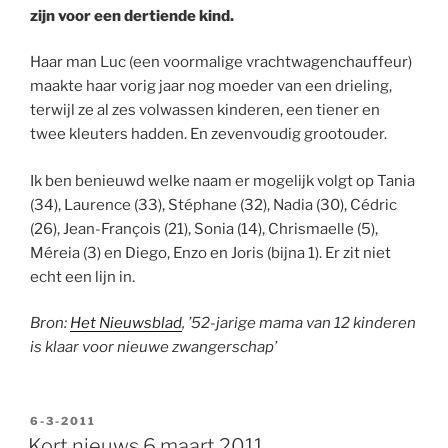
zijn voor een dertiende kind.
Haar man Luc (een voormalige vrachtwagenchauffeur)
maakte haar vorig jaar nog moeder van een drieling,
terwijl ze al zes volwassen kinderen, een tiener en
twee kleuters hadden. En zevenvoudig grootouder.
Ik ben benieuwd welke naam er mogelijk volgt op Tania
(34), Laurence (33), Stéphane (32), Nadia (30), Cédric
(26), Jean-François (21), Sonia (14), Chrismaelle (5),
Méreia (3) en Diego, Enzo en Joris (bijna 1). Er zit niet
echt een lijn in.
Bron:
Het Nieuwsblad
, ’52-jarige mama van 12 kinderen
is klaar voor nieuwe zwangerschap’
GEPLAATST
6-3-2011
OP
Kort nieuws 6 maart 2011