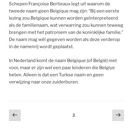
Schepen Françoise Bertieaux legt uit waarom de
tweede naam geen Belgique mag zijn: “Bij een eerste
lezing zou Belgique kunnen worden geïnterpreteerd
als de familienaam, wat verwarring zou kunnen teweeg
brengen met het patroniem van de koninklijke familie.”
De naam mag wél gegeven worden als deze verderop
in de namenrij wordt geplaatst.
In Nederland komt de naam Belgique (of België) niet
voor, maar er zijn wel een paar kinderen die Belgiye
heten. Alleen is dat een Turkse naam en geen
verwijzing naar onze zuiderburen.
Berichtnavigatie
Vorige
Volg
Pagina
2
pagina
pagi