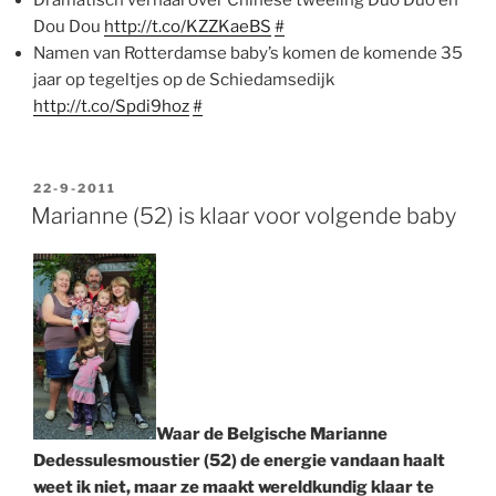
Dramatisch verhaal over Chinese tweeling Duo Duo en
Dou Dou
http://t.co/KZZKaeBS
#
Namen van Rotterdamse baby’s komen de komende 35
jaar op tegeltjes op de Schiedamsedijk
http://t.co/Spdi9hoz
#
GEPLAATST
22-9-2011
OP
Marianne (52) is klaar voor volgende baby
Waar de Belgische Marianne
Dedessulesmoustier (52) de energie vandaan haalt
weet ik niet, maar ze maakt wereldkundig klaar te