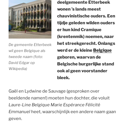
deelgemeente Etterbeek
wonen ’s lands meest
chauvinistische ouders. Een
tijdje geleden wilden ouders
er hun kind Cramique
(krentenmik) noemen, naar
het streekgerecht. Onlangs
De gemeente Etterbeek
werd er de kleine
Belgique
wil geen Belgique als
tweede naam (foto:
geboren, waarvan de
David Edgar op
Belgische burgerlijke stand
Wikipedia)
ook al geen voorstander
bleek.
Gaël en Lydwine de Sauvage (gesproken over
beeldende namen!) moeten hun dochter, die voluit
Laure-Line Belgique Marie Espérance Félicité
Emmanuel
heet, waarschijnlijk een andere naam gaan
geven.