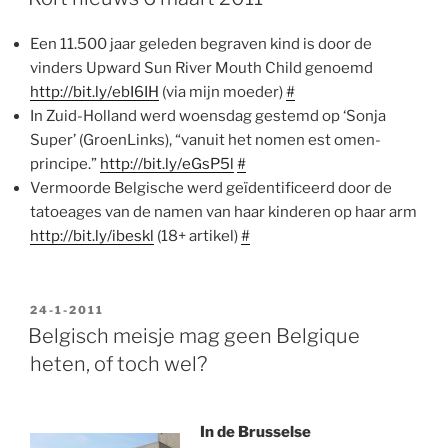
Een 11.500 jaar geleden begraven kind is door de
vinders Upward Sun River Mouth Child genoemd
http://bit.ly/ebI6IH
(via mijn moeder)
#
In Zuid-Holland werd woensdag gestemd op ‘Sonja
Super’ (GroenLinks), “vanuit het nomen est omen-
principe.”
http://bit.ly/eGsP5l
#
Vermoorde Belgische werd geïdentificeerd door de
tatoeages van de namen van haar kinderen op haar arm
http://bit.ly/ibeskl
(18+ artikel)
#
GEPLAATST
24-1-2011
OP
Belgisch meisje mag geen Belgique
heten, of toch wel?
In de Brusselse