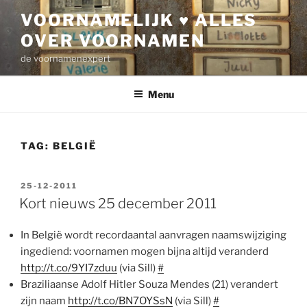
Ga
VOORNAMELIJK ♥ ALLES
naar
OVER VOORNAMEN
de
inhoud
de voornamenexpert
Menu
TAG:
BELGIË
GEPLAATST
25-12-2011
OP
Kort nieuws 25 december 2011
In België wordt recordaantal aanvragen naamswijziging
ingediend: voornamen mogen bijna altijd veranderd
http://t.co/9YI7zduu
(via Sill)
#
Braziliaanse Adolf Hitler Souza Mendes (21) verandert
zijn naam
http://t.co/BN7OYSsN
(via Sill)
#