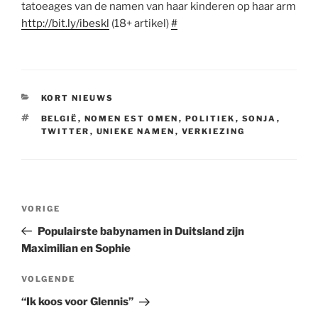
tatoeages van de namen van haar kinderen op haar arm
http://bit.ly/ibeskl
(18+ artikel)
#
CATEGORIEËN
KORT NIEUWS
TAGS
BELGIË
,
NOMEN EST OMEN
,
POLITIEK
,
SONJA
,
TWITTER
,
UNIEKE NAMEN
,
VERKIEZING
Berichtnavigatie
Vorig
VORIGE
bericht
Populairste babynamen in Duitsland zijn
Maximilian en Sophie
Volgend
VOLGENDE
bericht
“Ik koos voor Glennis”