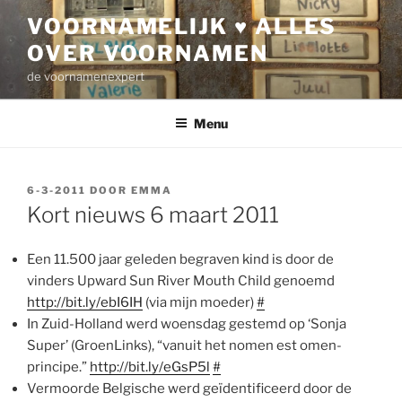
Ga
VOORNAMELIJK ♥ ALLES
naar
OVER VOORNAMEN
de
inhoud
de voornamenexpert
Menu
GEPLAATST
6-3-2011
DOOR
EMMA
OP
Kort nieuws 6 maart 2011
Een 11.500 jaar geleden begraven kind is door de
vinders Upward Sun River Mouth Child genoemd
http://bit.ly/ebI6IH
(via mijn moeder)
#
In Zuid-Holland werd woensdag gestemd op ‘Sonja
Super’ (GroenLinks), “vanuit het nomen est omen-
principe.”
http://bit.ly/eGsP5l
#
Vermoorde Belgische werd geïdentificeerd door de