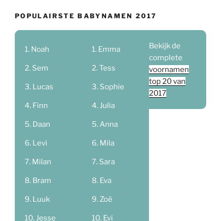
POPULAIRSTE BABYNAMEN 2017
Bekijk de
Noah
Emma
complete
Sem
Tess
voornamen
top 20 van
Lucas
Sophie
2017
Finn
Julia
Daan
Anna
Levi
Mila
Milan
Sara
Bram
Eva
Luuk
Zoë
Jesse
Evi