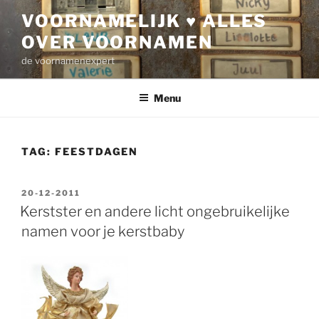
Ga
VOORNAMELIJK ♥ ALLES
naar
OVER VOORNAMEN
de
inhoud
de voornamenexpert
Menu
TAG:
FEESTDAGEN
GEPLAATST
20-12-2011
OP
Kerstster en andere licht ongebruikelijke
namen voor je kerstbaby