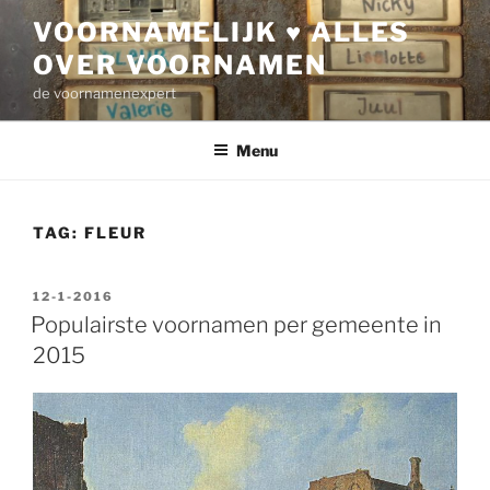
Ga
VOORNAMELIJK ♥ ALLES
naar
OVER VOORNAMEN
de
inhoud
de voornamenexpert
Menu
TAG:
FLEUR
GEPLAATST
12-1-2016
OP
Populairste voornamen per gemeente in
2015