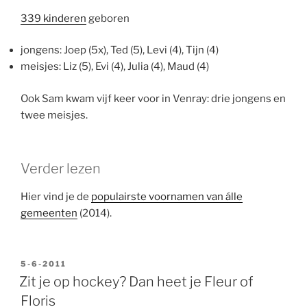
339 kinderen
geboren
jongens: Joep (5x), Ted (5), Levi (4), Tijn (4)
meisjes: Liz (5), Evi (4), Julia (4), Maud (4)
Ook Sam kwam vijf keer voor in Venray: drie jongens en
twee meisjes.
Verder lezen
Hier vind je de
populairste voornamen van álle
gemeenten
(2014).
GEPLAATST
5-6-2011
OP
Zit je op hockey? Dan heet je Fleur of
Floris