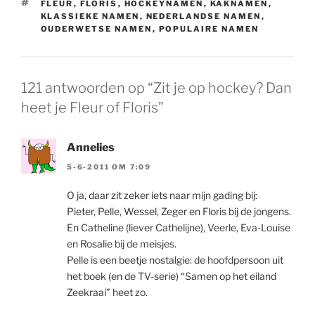
TAGS
FLEUR
,
FLORIS
,
HOCKEYNAMEN
,
KAKNAMEN
,
KLASSIEKE NAMEN
,
NEDERLANDSE NAMEN
,
OUDERWETSE NAMEN
,
POPULAIRE NAMEN
121 antwoorden op “Zit je op hockey? Dan
heet je Fleur of Floris”
Annelies
5-6-2011 OM 7:09
O ja, daar zit zeker iets naar mijn gading bij:
Pieter, Pelle, Wessel, Zeger en Floris bij de jongens.
En Catheline (liever Cathelijne), Veerle, Eva-Louise
en Rosalie bij de meisjes.
Pelle is een beetje nostalgie: de hoofdpersoon uit
het boek (en de TV-serie) “Samen op het eiland
Zeekraai” heet zo.