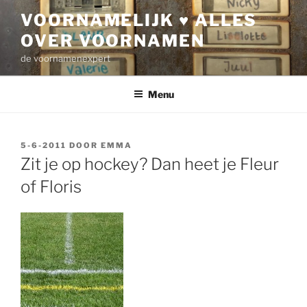
Ga
VOORNAMELIJK ♥ ALLES
naar
OVER VOORNAMEN
de
inhoud
de voornamenexpert
Menu
GEPLAATST
5-6-2011
DOOR
EMMA
OP
Zit je op hockey? Dan heet je Fleur
of Floris