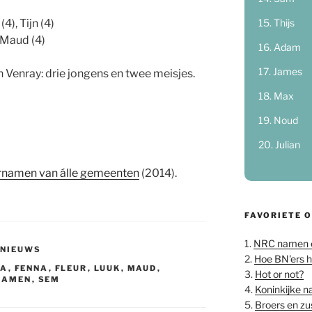
Thijs
4), Tijn (4)
), Maud (4)
Adam
James
 Venray: drie jongens en twee meisjes.
Max
Noud
Julian
rnamen van álle gemeenten
(2014).
FAVORIETE 
1.
NRC namen 
 NIEUWS
2.
Hoe BN'ers 
LA
,
FENNA
,
FLEUR
,
LUUK
,
MAUD
,
3.
Hot or not?
NAMEN
,
SEM
4.
Koninkijke 
5.
Broers en z