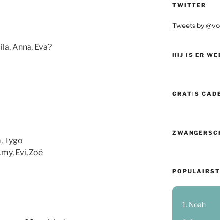
TWITTER
Tweets by @vo
ila, Anna, Eva?
HIJ IS ER WE
GRATIS CAD
ZWANGERSC
m, Tygo
 Amy, Evi, Zoë
POPULAIRST
Noah