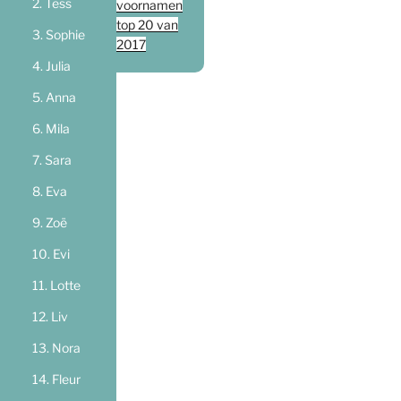
Tess
voornamen
top 20 van
Sophie
2017
Julia
Anna
Mila
Sara
Eva
Zoë
Evi
Lotte
Liv
Nora
Fleur