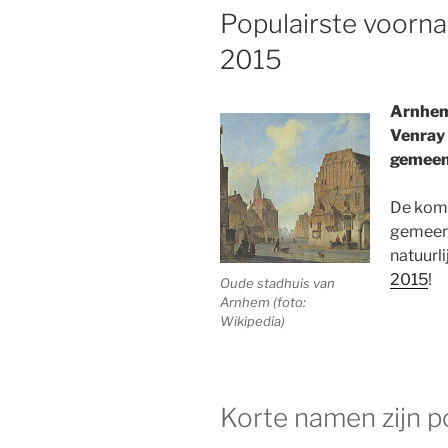
OP
Populairste voorn
2015
Arnhem
Venray 
gemeen
De kome
gemeent
natuurlij
2015
!
Oude stadhuis van
Arnhem (foto:
Wikipedia)
Korte namen zijn p