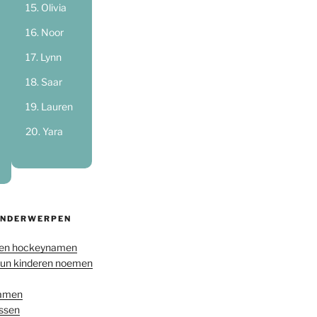
Olivia
Noor
Lynn
Saar
Lauren
Yara
ONDERWERPEN
en hockeynamen
hun kinderen noemen
namen
ussen