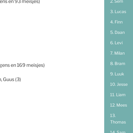
Sem
ens en 93 meisjes)
Lucas
Finn
Daan
Levi
Milan
Bram
gens en 169 meisjes)
Luuk
, Guus (3)
Jesse
Liam
Mees
Thomas
Sam