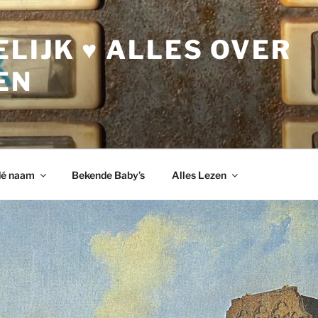
LIJK ♥ ALLES OVER
EN
dé naam
Bekende Baby’s
Alles Lezen