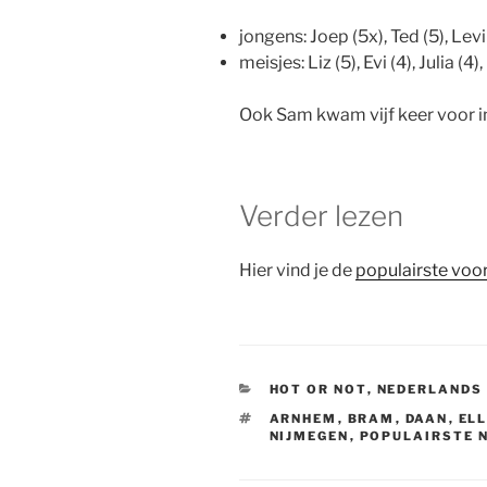
jongens: Joep (5x), Ted (5), Levi (
meisjes: Liz (5), Evi (4), Julia (4
Ook Sam kwam vijf keer voor in
Verder lezen
Hier vind je de
populairste voo
CATEGORIEËN
HOT OR NOT
,
NEDERLANDS
TAGS
ARNHEM
,
BRAM
,
DAAN
,
EL
NIJMEGEN
,
POPULAIRSTE 