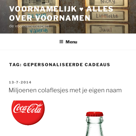
Ga
VOORNAMELIJK ♥ ALLES
naar
OVER VOORNAMEN
de
inhoud
de voornamenexpert
Menu
TAG:
GEPERSONALISEERDE CADEAUS
GEPLAATST
13-7-2014
OP
Miljoenen colaflesjes met je eigen naam