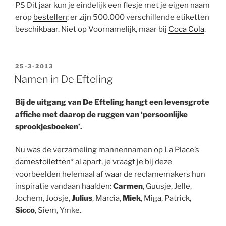
PS Dit jaar kun je eindelijk een flesje met je eigen naam
erop
bestellen
; er zijn 500.000 verschillende etiketten
beschikbaar. Niet op Voornamelijk, maar bij
Coca Cola
.
GEPLAATST
25-3-2013
OP
Namen in De Efteling
Bij de uitgang van De Efteling hangt een levensgrote
affiche met daarop de ruggen van ‘persoonlijke
sprookjesboeken’.
Nu was de verzameling mannennamen op La Place’s
damestoiletten
* al apart, je vraagt je bij deze
voorbeelden helemaal af waar de reclamemakers hun
inspiratie vandaan haalden:
Carmen
, Guusje, Jelle,
Jochem, Joosje,
Julius
, Marcia,
Miek
, Miga, Patrick,
Sicco
, Siem, Ymke.