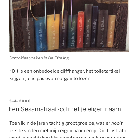
Sprookjesboeken in De Efteling
* Dit is een onbedoelde cliffhanger, het toiletartikel
krijgen jullie pas overmorgen te lezen.
GEPLAATST
5-4-2008
OP
Een Sesamstraat-cd met je eigen naam
Toen ik in de jaren tachtig grootgroeide, was er
nooit
iets te vinden met mijn eigen naam erop. Die frustratie
werd gedeeld door klasgenoten met andere vergeten