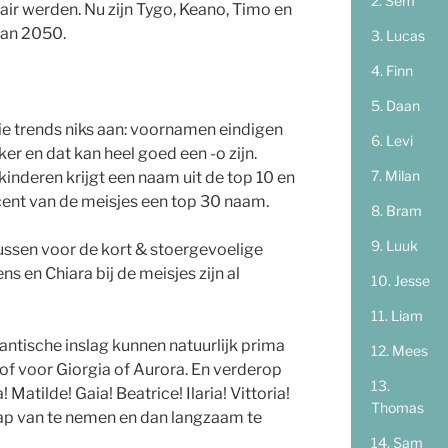
Sem
ir werden. Nu zijn Tygo, Keano, Timo en
van 2050.
Lucas
Finn
Daan
 die trends niks aan: voornamen eindigen
Levi
ker en dat kan heel goed een -o zijn.
Milan
 kinderen krijgt een naam uit de top 10 en
cent van de meisjes een top 30 naam.
Bram
Luuk
tussen voor de kort & stoergevoelige
s en Chiara bij de meisjes zijn al
Jesse
Liam
ntische inslag kunnen natuurlijk prima
Mees
 of voor Giorgia of Aurora. En verderop
! Matilde! Gaia! Beatrice! Ilaria! Vittoria!
Thomas
ap van te nemen en dan langzaam te
Sam