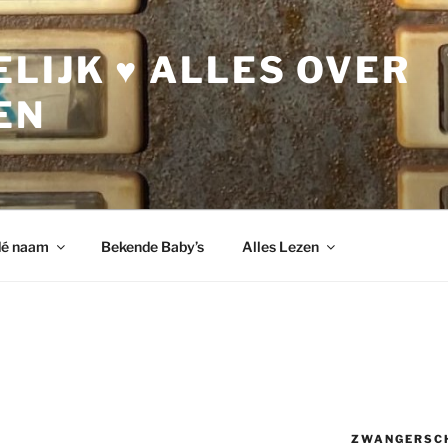
LIJK ♥ ALLES OVER
EN
dé naam
Bekende Baby’s
Alles Lezen
ZWANGERSC