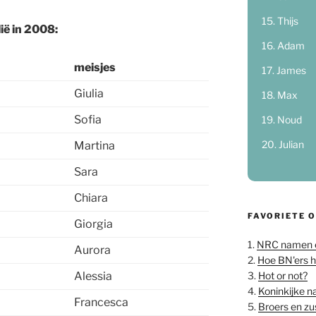
Thijs
ië in 2008:
Adam
meisjes
James
Giulia
Max
Sofia
Noud
Julian
Martina
Sara
Chiara
FAVORIETE 
Giorgia
1.
NRC namen 
Aurora
2.
Hoe BN'ers 
3.
Hot or not?
Alessia
4.
Koninkijke 
Francesca
5.
Broers en z