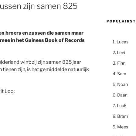
zussen zijn samen 825
POPULAIRST
egen broers en zussen die samen maar
aarmee in het Guiness Book of Records
Lucas
Levi
lderland wint: zij zijn samen 825 jaar
Finn
 tienen zijn, is het gemiddelde natuurlijk
Sem
Noah
uit Loo
:
Daan
Luuk
Bram
Mees