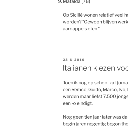
Mafalda (78)
Op Sicilië wonen relatief veel
worden? “Gewoon blijven werk
aardappels eten.”
GEPLAATST
23-6-2010
OP
Italianen kiezen v
Toen ik nog op school zat (oma s
een Remco, Guido, Marco, Ivo, 
werden maar liefst 7.500 jon
een -o eindigt.
Nog geen tien jaar later was da
begin jaren negentig begon the