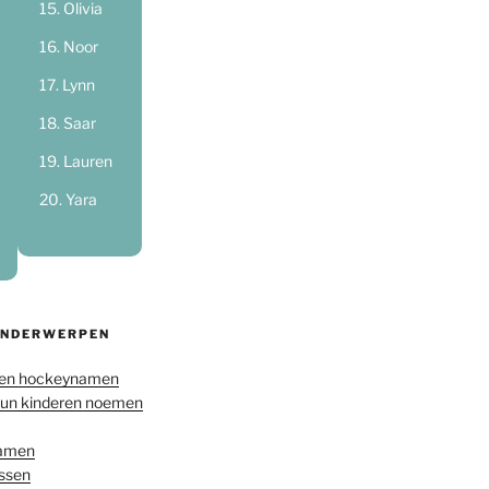
Olivia
Noor
Lynn
Saar
Lauren
Yara
ONDERWERPEN
en hockeynamen
hun kinderen noemen
namen
ussen