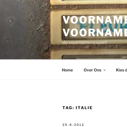
Ga
naar
VOORNAME
de
inhoud
VOORNAM
de voornamenexpert
Home
Over Ons
Kies 
TAG:
ITALIE
GEPLAATST
25-8-2012