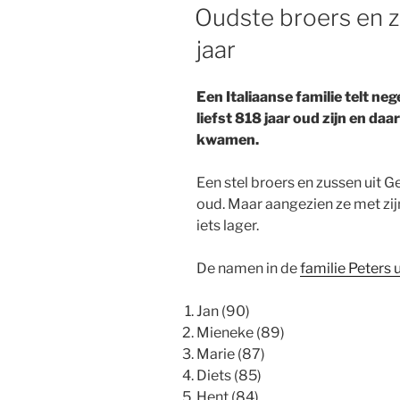
OP
Oudste broers en 
jaar
Een Italiaanse familie telt n
liefst 818 jaar oud zijn en d
kwamen.
Een stel broers en zussen uit Ge
oud. Maar aangezien ze met zijn
iets lager.
De namen in de
familie Peters 
Jan (90)
Mieneke (89)
Marie (87)
Diets (85)
Hent (84)