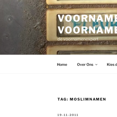
Ga
naar
VOORNAME
de
inhoud
VOORNAM
de voornamenexpert
Home
Over Ons
Kies 
TAG:
MOSLIMNAMEN
GEPLAATST
19-11-2011