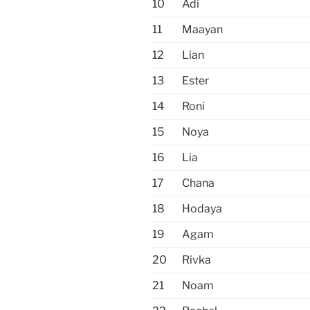
10
Adi
11
Maayan
12
Lian
13
Ester
14
Roni
15
Noya
16
Lia
17
Chana
18
Hodaya
19
Agam
20
Rivka
21
Noam