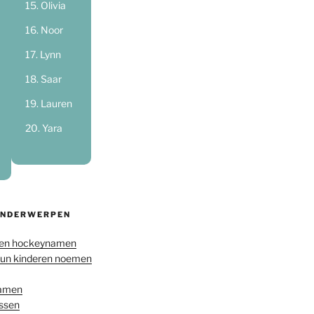
Olivia
Noor
Lynn
Saar
Lauren
Yara
ONDERWERPEN
en hockeynamen
hun kinderen noemen
namen
ussen