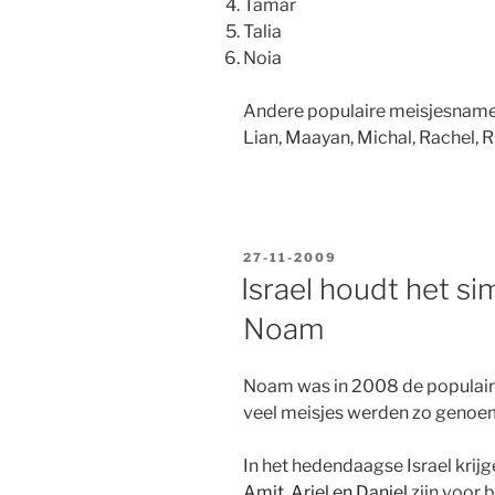
Tamar
Talia
Noia
Andere populaire meisjesnamen z
Lian, Maayan, Michal, Rachel, Ri
GEPLAATST
27-11-2009
OP
Israel houdt het si
Noam
Noam was in 2008 de populairs
veel meisjes werden zo genoe
In het hedendaagse Israel krij
Amit, Ariel en Daniel
zijn voor 