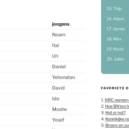
Thijs
Adam
jongens
James
Noam
Max
Itai
Noud
Uri
Julian
Daniel
Yehonatan
David
FAVORIETE 
Ido
1.
NRC namen 
2.
Hoe BN'ers 
Moshe
3.
Hot or not?
4.
Koninkijke 
Yosef
5.
Broers en z