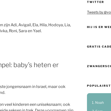
TWITTER
Tweets by @vo
ijn Adi, Avigail, Ela, Hila, Hodoya, Lia,
HIJ IS ER WE
vka, Roni, Sara en Yael.
GRATIS CAD
mpel: baby’s heten er
ZWANGERSC
POPULAIRST
te jongensnaam in Israel, maar ook
md.
Noah
gen veel kinderen een uniseksnaam; ook
beide seksen in trek. Deze voornamen zijn