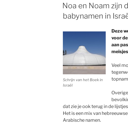
OP
Noa en Noam zijn d
babynamen in Israë
Deze we
voor de
aan pas
meisjes
Veel mo
tegenw
topnamen
Schrijn van het Boek in
Israël
Overige
bevolki
dat zie je ook terug in de lijstj
Het is een mix van hebreeuwse
Arabische namen.