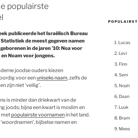
e populairste
l
POPULAIRST
ek publiceerde het Israëlisch Bureau
 Statistiek de meest gegeven namen
Lucas
geborenen in de jaren ’10: Noa voor
Levi
 en Noam voor jongens.
Finn
derne joodse ouders kiezen
Sem
oordig voor een
uniseks naam
, zelfs de
 zijn niet ‘veilig’.
Noah
Daan
ns is minder dan driekwart van de
Luuk
ng joods; bijna een kwart is moslim en
es met
populairste voornamen
in het land.
Bram
 ‘woordnamen’, bijbelse namen en
Mees