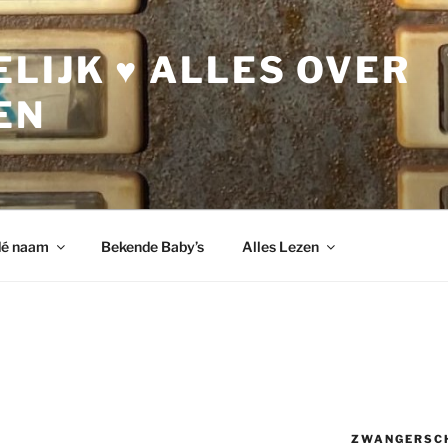
LIJK ♥ ALLES OVER
EN
dé naam
Bekende Baby’s
Alles Lezen
ZWANGERSC