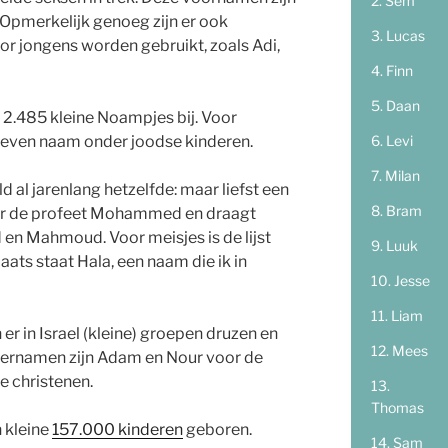
Sem
Opmerkelijk genoeg zijn er ook
Lucas
r jongens worden gebruikt, zoals Adi,
Finn
Daan
t 2.485 kleine Noampjes bij. Voor
Levi
even naam onder joodse kinderen.
Milan
 al jarenlang hetzelfde: maar liefst een
Bram
ar de profeet Mohammed en draagt
 Mahmoud. Voor meisjes is de lijst
Luuk
aats staat Hala, een naam die ik in
Jesse
Liam
r in Israel (kleine) groepen druzen en
Mees
ndernamen zijn Adam en Nour voor de
e christenen.
Thomas
n kleine
157.000 kinderen
geboren.
Sam