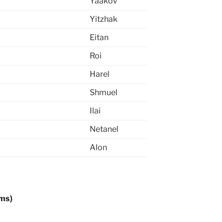
Yaakov
Yitzhak
Eitan
Roi
Harel
Shmuel
Ilai
Netanel
Alon
ims)