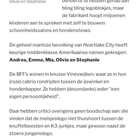
behoefte te hebben gehad aan
Olivia en Stephanie
bling bling legoblokjes, maar
de fabrikant hoopt miljoenen
kinderen aan te spreken met zelf te bouwen
schoonheidssalons en hondenshows.
De geheel manloze bevolking van
Heartlake City
heeft
keurige middenklasse Amerikaanse namen gekregen:
Andrea, Emma, Mia, Olivia en Stephanie
De BFF’s wonen in knusse Vinexwijken, waar ze in hun
(roze) cabrio rondrijden tussen de ijswinkel en
hondenkapper. Ze hebben (desondanks) ieder “een
eigen persoonlijkheid”.
Daar hebben critici overigens geen boodschap aan: die
vinden dat de meisjeslego niet thuishoort tussen de
knuffelbeesten en K3-jurkjes, maar gewoon naast de
stoere jongenslego.