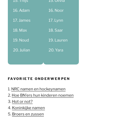
Thijs
Olivia
Adam
Noor
James
Lynn
Max
Saar
Noud
Lauren
Julian
Yara
FAVORIETE ONDERWERPEN
1.
NRC namen en hockeynamen
2.
Hoe BN'ers hun kinderen noemen
3.
Hot or not?
4.
Koninkijke namen
5.
Broers en zussen