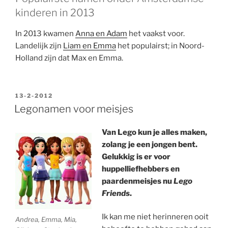
kinderen in 2013
In 2013 kwamen
Anna en Adam
het vaakst voor.
Landelijk zijn
Liam en Emma
het populairst; in Noord-
Holland zijn dat Max en Emma.
GEPLAATST
13-2-2012
OP
Legonamen voor meisjes
Van Lego kun je alles maken,
zolang je een jongen bent.
Gelukkig is er voor
huppelliefhebbers en
paardenmeisjes nu
Lego
Friends
.
Ik kan me niet herinneren ooit
Andrea, Emma, Mia,