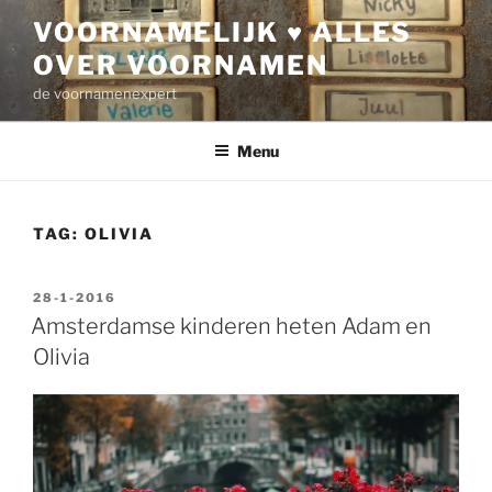
Ga
VOORNAMELIJK ♥ ALLES
naar
OVER VOORNAMEN
de
inhoud
de voornamenexpert
Menu
TAG:
OLIVIA
GEPLAATST
28-1-2016
OP
Amsterdamse kinderen heten Adam en
Olivia