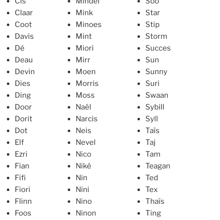
Cis
Mindel
Soo
Claar
Mink
Star
Coot
Minoes
Stip
Davis
Mint
Storm
Dé
Miori
Succes
Deau
Mirr
Sun
Devin
Moen
Sunny
Dies
Morris
Suri
Ding
Moss
Swaan
Door
Naël
Sybill
Dorit
Narcis
Syll
Dot
Neis
Taïs
Elf
Nevel
Taj
Ezri
Nico
Tam
Fian
Niké
Teagan
Fifi
Nin
Ted
Fiori
Nini
Tex
Flinn
Nino
Thaïs
Foos
Ninon
Ting