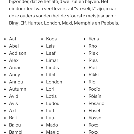
bijzonder, dat ze het altijd wel zullen blijven. Het
eindoordeel van veel lezers zal “vreselijk” zijn, maar
deze ouders vonden het de stoerste meisjesnaam:
Bing, Elf, Hunter, London, Maxi, Memphis en Pebbels.
Aaf
Koos
Rens
Abel
Laïs
Rho
Addison
Leaf
Riek
Alex
Limar
Ries
Amar
Lindis
Riet
Andy
Lital
Rikki
Annou
London
Rio
Autumn
Lori
Rocío
Avid
Lotis
Róisín
Avis
Ludou
Rosario
Axl
Luit
Rosel
Bali
Luut
Rossel
Balou
Mado
Roxo
Bambi
Magic
Roxx