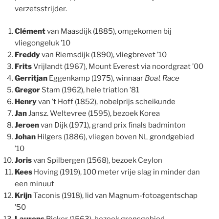
verzetsstrijder.
Clément
van Maasdijk (1885), omgekomen bij
vliegongeluk ’10
Freddy
van Riemsdijk (1890), vliegbrevet ’10
Frits
Vrijlandt (1967), Mount Everest via noordgraat ’00
Gerritjan
Eggenkamp (1975), winnaar
Boat Race
Gregor
Stam (1962), hele triatlon ’81
Henry
van ’t Hoff (1852), nobelprijs scheikunde
Jan
Jansz. Weltevree (1595), bezoek Korea
Jeroen
van Dijk (1971), grand prix finals badminton
Johan
Hilgers (1886), vliegen boven NL grondgebied
’10
Joris
van Spilbergen (1568), bezoek Ceylon
Kees
Hoving (1919), 100 meter vrije slag in minder dan
een minuut
Krijn
Taconis (1918), lid van Magnum-fotoagentschap
’50