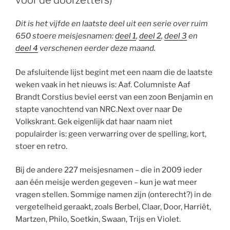
voor de doorzetters)
Dit is het vijfde en laatste deel uit een serie over ruim
650 stoere meisjesnamen:
deel 1
,
deel 2
,
deel 3
en
deel 4
verschenen eerder deze maand.
De afsluitende lijst begint met een naam die de laatste
weken vaak in het nieuws is: Aaf. Columniste Aaf
Brandt Corstius beviel eerst van een zoon Benjamin en
stapte vanochtend van NRC.Next over naar De
Volkskrant. Gek eigenlijk dat haar naam niet
populairder is: geen verwarring over de spelling, kort,
stoer en retro.
Bij de andere 227 meisjesnamen – die in 2009 ieder
aan één meisje werden gegeven – kun je wat meer
vragen stellen. Sommige namen zijn (onterecht?) in de
vergetelheid geraakt, zoals Berbel, Claar, Door, Harriët,
Martzen, Philo, Soetkin, Swaan, Trijs en Violet.