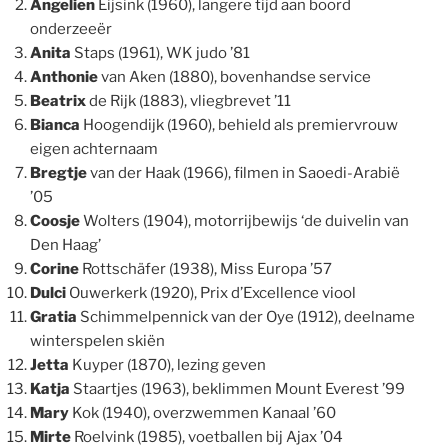
Angelien
Eijsink (1960), langere tijd aan boord
onderzeeër
Anita
Staps (1961), WK judo ’81
Anthonie
van Aken (1880), bovenhandse service
Beatrix
de Rijk (1883), vliegbrevet ’11
Bianca
Hoogendijk (1960), behield als premiervrouw
eigen achternaam
Bregtje
van der Haak (1966), filmen in Saoedi-Arabië
’05
Coosje
Wolters (1904), motorrijbewijs ‘de duivelin van
Den Haag’
Corine
Rottschäfer (1938), Miss Europa ’57
Dulci
Ouwerkerk (1920), Prix d’Excellence viool
Gratia
Schimmelpennick van der Oye (1912), deelname
winterspelen skiën
Jetta
Kuyper (1870), lezing geven
Katja
Staartjes (1963), beklimmen Mount Everest ’99
Mary
Kok (1940), overzwemmen Kanaal ’60
Mirte
Roelvink (1985), voetballen bij Ajax ’04