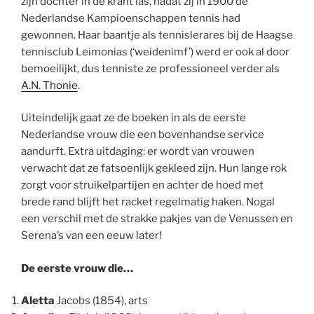
zijn dochter in de krant las, nadat zij in 1900 de
Nederlandse Kampioenschappen tennis had
gewonnen. Haar baantje als tennislerares bij de Haagse
tennisclub Leimonias (‘weidenimf’) werd er ook al door
bemoeilijkt, dus tenniste ze professioneel verder als
A.N. Thonie
.
Uiteindelijk gaat ze de boeken in als de eerste
Nederlandse vrouw die een bovenhandse service
aandurft. Extra uitdaging: er wordt van vrouwen
verwacht dat ze fatsoenlijk gekleed zijn. Hun lange rok
zorgt voor struikelpartijen en achter de hoed met
brede rand blijft het racket regelmatig haken. Nogal
een verschil met de strakke pakjes van de Venussen en
Serena’s van een eeuw later!
De eerste vrouw die…
Aletta
Jacobs (1854), arts