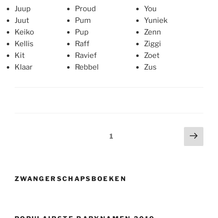
Juup
Proud
You
Juut
Pum
Yuniek
Keiko
Pup
Zenn
Kellis
Raff
Ziggi
Kit
Ravief
Zoet
Klaar
Rebbel
Zus
Berichtnavigatie
Volg
Pagina
1
pagi
ZWANGERSCHAPSBOEKEN