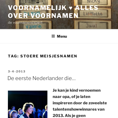
Ga
VOORNAMELIJK ♥ ALLES
naar
OVER VOORNAMEN
de
inhoud
de voornamenexpert
Menu
TAG:
STOERE MEISJESNAMEN
GEPLAATST
3-4-2013
OP
De eerste Nederlander die…
Je kan je kind vernoemen
naar opa, of je laten
inspireren door de zoveelste
talentenshowwinnares van
2013. Als je geen