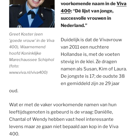
voorkomende naam in de
Viva
400
: “Dé lijst van jonge,
succesvolle vrouwen in
Nederland.”
Greet Koster (een
Duidelijk is dat de Vivavrouw
'goede vrouw' in de Viva
400), Waarnemend
van 2011 een nuchtere
hoofd Koninklijke
Hollandse is, met de voeten
Marechaussee Schiphol
stevig in de klei. Ze dragen
(foto:
namen als Susan, Kim of Laura.
www.viva.nl/viva400)
De jongste is 17; de oudste 38
en gemiddeld zijn ze 29 jaar
oud.
Wat er met de vaker voorkomende namen van hun
leeftijdsgenoten is gebeurd is de vraag: Daniëlle,
Chantal of Wendy hebben vast heel interessante
levens maar ze gaan niet bepaald aan kop in de Viva
400.