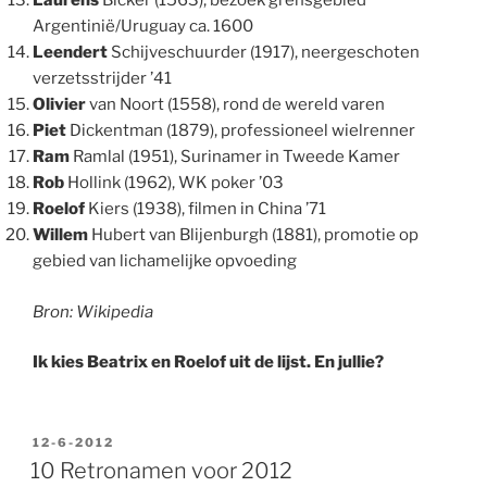
Laurens
Bicker (1563), bezoek grensgebied
Argentinië/Uruguay ca. 1600
Leendert
Schijveschuurder (1917), neergeschoten
verzetsstrijder ’41
Olivier
van Noort (1558), rond de wereld varen
Piet
Dickentman (1879), professioneel wielrenner
Ram
Ramlal (1951), Surinamer in Tweede Kamer
Rob
Hollink (1962), WK poker ’03
Roelof
Kiers (1938), filmen in China ’71
Willem
Hubert van Blijenburgh (1881), promotie op
gebied van lichamelijke opvoeding
Bron: Wikipedia
Ik kies Beatrix en Roelof uit de lijst. En jullie?
GEPLAATST
12-6-2012
OP
10 Retronamen voor 2012