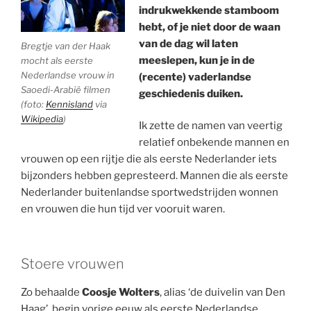
indrukwekkende stamboom
hebt, of je niet door de waan
van de dag wil laten
Bregtje van der Haak
meeslepen, kun je in de
mocht als eerste
Nederlandse vrouw in
(recente) vaderlandse
Saoedi-Arabië filmen
geschiedenis duiken.
(foto:
Kennisland
via
Wikipedia
)
Ik zette de namen van veertig
relatief onbekende mannen en
vrouwen op een rijtje die als eerste Nederlander iets
bijzonders hebben gepresteerd. Mannen die als eerste
Nederlander buitenlandse sportwedstrijden wonnen
en vrouwen die hun tijd ver vooruit waren.
Stoere vrouwen
Zo behaalde
Coosje Wolters
, alias ‘de duivelin van Den
Haag’, begin vorige eeuw als eerste Nederlandse