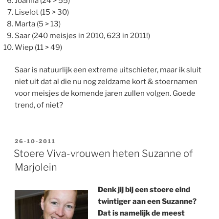
Joanna (24 > 55)
Liselot (15 > 30)
Marta (5 > 13)
Saar (240 meisjes in 2010, 623 in 2011!)
Wiep (11 > 49)
Saar is natuurlijk een extreme uitschieter, maar ik sluit
niet uit dat al die nu nog zeldzame kort & stoernamen
voor meisjes de komende jaren zullen volgen. Goede
trend, of niet?
GEPLAATST
26-10-2011
OP
Stoere Viva-vrouwen heten Suzanne of
Marjolein
Denk jij bij een stoere eind
twintiger aan een Suzanne?
Dat is namelijk de meest