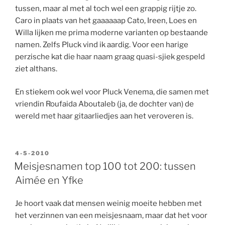
tussen, maar al met al toch wel een grappig rijtje zo.
Caro in plaats van het gaaaaaap Cato, Ireen, Loes en
Willa lijken me prima moderne varianten op bestaande
namen. Zelfs Pluck vind ik aardig. Voor een harige
perzische kat die haar naam graag quasi-sjiek gespeld
ziet althans.
En stiekem ook wel voor Pluck Venema, die samen met
vriendin Roufaida Aboutaleb (ja, de dochter van) de
wereld met haar gitaarliedjes aan het veroveren is.
GEPLAATST
4-5-2010
OP
Meisjesnamen top 100 tot 200: tussen
Aimée en Yfke
Je hoort vaak dat mensen weinig moeite hebben met
het verzinnen van een meisjesnaam, maar dat het voor