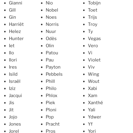
Gianni
Nio
Tobijn
Gill
Nobel
Toet
Gin
Noes
Trijs
Harriët
Norris
Troy
Helez
Nuur
Ty
Hunter
Odès
Vegas
Iet
Olin
Vero
Ilo
Patou
Vi
Ilori
Pau
Violet
Ires
Payton
Viv
Isild
Pebbels
Wing
Israël
Phill
Wout
Iziz
Philo
Xabi
Jacqui
Phlox
Xam
Jis
Piek
Xanthé
Jit
Ploni
Yali
Jojo
Pop
Ydwer
Jones
Pracht
Yf
Jorel
Pros
Yori