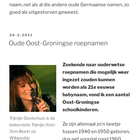
naam, net als al die andere oude Germaanse namen, zo
goed als uitgestorven geweest.
GEPLAATST
26-2-2011
OP
Oude Oost-Groningse roepnamen
Zoekende naar ouderwetse
roepnamen die mogelijk weer
ingezet zouden kunnen
worden als 21e eeuwse
babynaam, vond ik een aantal
Oost-Groningse
schoolkinderen.
Trijntje Oosterhuis is de
Ze zijn allemaal zo’n beetje
bekendste Trijntje (foto:
Tom Beetz op
tussen 1940 en 1950 geboren,
Wikipedia)
dus net voordat rond 1960