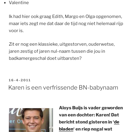
Valentine
Ik had hier ook graag Edith, Margo en Olga opgenomen,
maar iets zegt me dat daar de tijd nog niet helemaal rijp
voor is.
Zit er nog een klassieke, uitgestorven, ouderwetse,
jaren zestig of jaren nul-naam tussen die jou in
badkamergeschal doet uitbarsten?
GEPLAATST
16-4-2011
OP
Karen is een verfrissende BN-babynaam
Aloys Buijs is vader geworden
van een dochter: Karen! Dat
bericht stond gisteren in ‘
de
bladen
‘ en riep nogal wat