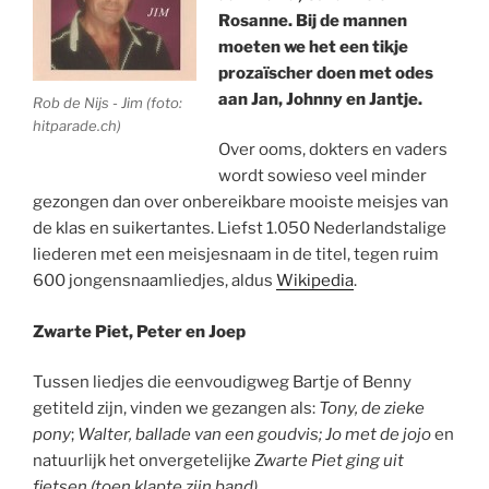
Rosanne. Bij de mannen
moeten we het een tikje
prozaïscher doen met odes
aan Jan, Johnny en Jantje.
Rob de Nijs - Jim (foto:
hitparade.ch)
Over ooms, dokters en vaders
wordt sowieso veel minder
gezongen dan over onbereikbare mooiste meisjes van
de klas en suikertantes. Liefst 1.050 Nederlandstalige
liederen met een meisjesnaam in de titel, tegen ruim
600 jongensnaamliedjes, aldus
Wikipedia
.
Zwarte Piet, Peter en Joep
Tussen liedjes die eenvoudigweg Bartje of Benny
getiteld zijn, vinden we gezangen als:
Tony, de zieke
pony
;
Walter, ballade van een goudvis; Jo met de jojo
en
natuurlijk het onvergetelijke
Zwarte Piet ging uit
fietsen (toen klapte zijn band)
.