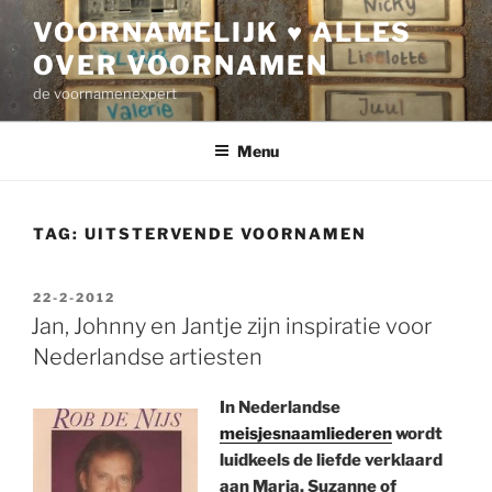
Ga
VOORNAMELIJK ♥ ALLES
naar
OVER VOORNAMEN
de
inhoud
de voornamenexpert
Menu
TAG:
UITSTERVENDE VOORNAMEN
GEPLAATST
22-2-2012
OP
Jan, Johnny en Jantje zijn inspiratie voor
Nederlandse artiesten
In Nederlandse
meisjesnaamliederen
wordt
luidkeels de liefde verklaard
aan Maria, Suzanne of