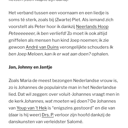
Het verband tussen een voornaam en een liedje is
soms té sterk, zoals bij (Zwarte) Piet. Als iemand zich
voorstelt als Peter hoor ik dankzij
Neerlands Hoop
Peteeeeeeer, ik ben verliefd!
Zo moet ik ook altijd
gniffelen als mensen hun kind Joep noemen; ik zie
gewoon
André van Duins
verongelijkte schouders
Ik
ben Joep Meloen, kan ik er wat aan doen?
ophalen.
Jan, Johnny en Jantje
Zoals Maria de meest bezongen Nederlandse vrouw is,
zo is Johannes de populairste man in het Nederlandse
lied. Dat wil zeggen: over voluit-Johannes vraagt men in
de kerk
Johannes, wat moeten wij doen?
De Johannes
van
Youp van ’t Hek
is “enigszins gestoord” en die van
(daar is hij weer)
Drs. P.
verloor zijn hoofd dankzij de
danskunsten van verleidster Salomé.