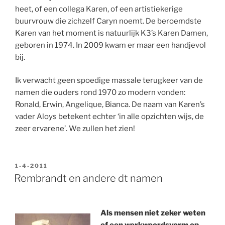
heet, of een collega Karen, of een artistiekerige
buurvrouw die zichzelf Caryn noemt. De beroemdste
Karen van het moment is natuurlijk K3’s Karen Damen,
geboren in 1974. In 2009 kwam er maar een handjevol
bij.
Ik verwacht geen spoedige massale terugkeer van de
namen die ouders rond 1970 zo modern vonden:
Ronald, Erwin, Angelique, Bianca. De naam van Karen’s
vader Aloys betekent echter ‘in alle opzichten wijs, de
zeer ervarene’. We zullen het zien!
GEPLAATST
1-4-2011
OP
Rembrandt en andere dt namen
Als mensen niet zeker weten
of een werkwoordsvorm op