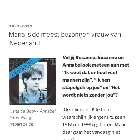
GEPLAATST
19-2-2012
OP
Maria is de meest bezongen vrouw van
Nederland
Vul jij Rosanne, Suzanne en
Annabel ook meteen aan met
“Ik weet dat er heel veel
mannen zijn”, “Ik ben
stapelgek op jou” en “Het
wordt niets zonder jou”?
(Gefeliciteerd! Je bent
Hans de Booy - Annabel
waarschijnlijk ergens tussen
(afbeelding:
hitparade.ch)
1965 en 1995 geboren. Maar
daar gaat het vandaag niet
over.)