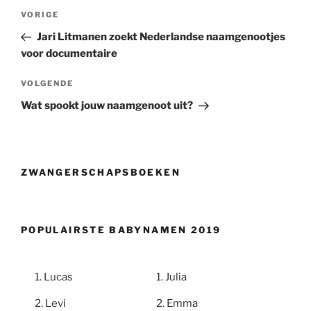
Berichtnavigatie
Vorig
VORIGE
bericht
Jari Litmanen zoekt Nederlandse naamgenootjes
voor documentaire
Volgend
VOLGENDE
bericht
Wat spookt jouw naamgenoot uit?
ZWANGERSCHAPSBOEKEN
POPULAIRSTE BABYNAMEN 2019
Lucas
Julia
Levi
Emma