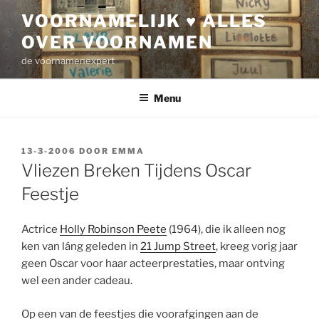
Ga
VOORNAMELIJK ♥ ALLES
naar
OVER VOORNAMEN
de
inhoud
de voornamenexpert
Menu
GEPLAATST
13-3-2006
DOOR
EMMA
OP
Vliezen Breken Tijdens Oscar
Feestje
Actrice
Holly Robinson Peete
(1964), die ik alleen nog
ken van láng geleden in
21 Jump Street
, kreeg vorig jaar
geen Oscar voor haar acteerprestaties, maar ontving
wel een ander cadeau.
Op een van de feestjes die voorafgingen aan de