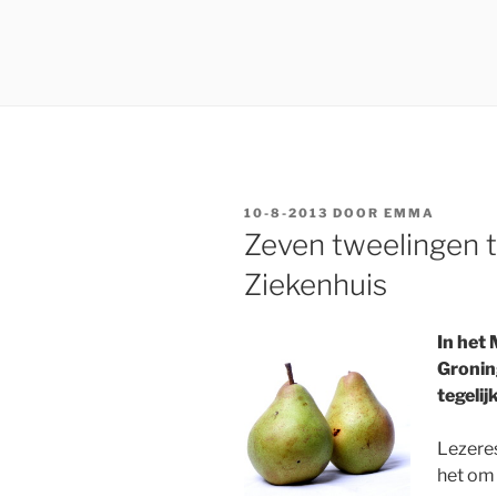
GEPLAATST
10-8-2013
DOOR
EMMA
OP
Zeven tweelingen te
Ziekenhuis
In het 
Gronin
tegelij
Lezere
het om