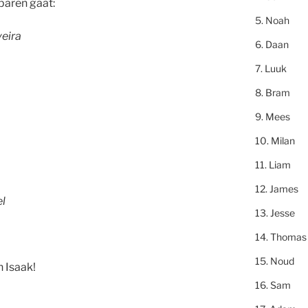
aren gaat:
Noah
veira
Daan
Luuk
Bram
Mees
Milan
Liam
James
el
Jesse
Thomas
Noud
n Isaak!
Sam