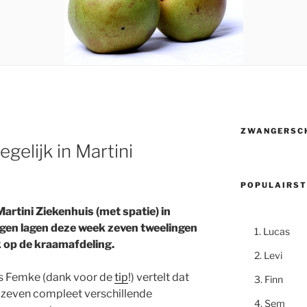
ZWANGERSC
gelijk in Martini
POPULAIRST
Martini Ziekenhuis (met spatie) in
gen lagen deze week zeven tweelingen
Lucas
k op de kraamafdeling.
Levi
s Femke (dank voor de
tip
!) vertelt dat
Finn
 zeven compleet verschillende
Sem