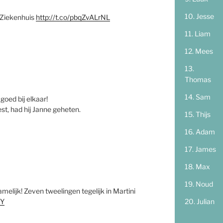
Jesse
i Ziekenhuis
http://t.co/pbqZvALrNL
Liam
Mees
Thomas
Sam
goed bij elkaar!
t, had hij Janne geheten.
Thijs
Adam
James
Max
Noud
lijk! Zeven tweelingen tegelijk in Martini
Julian
SY