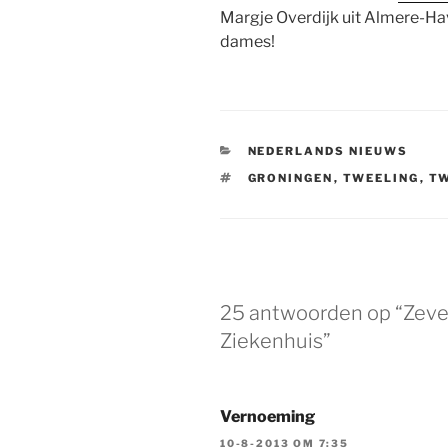
Margje Overdijk uit Almere-Have
dames!
CATEGORIEËN
NEDERLANDS NIEUWS
TAGS
GRONINGEN
,
TWEELING
,
T
25 antwoorden op “Zeven
Ziekenhuis”
Vernoeming
10-8-2013 OM 7:35