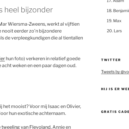
Adam
s heel bijzonder
Benjami
Max
 Mar Wiersma-Zweens, werkt al vijftien
 nooit eerder zo’n bijzondere
Lars
ls de verpleegkundigen die al tientallen
ier
hun foto) verkeren in relatief goede
TWITTER
e acht weken en een paar dagen oud.
Tweets by @vo
HIJ IS ER WE
 het mooist? Voor mij Isaac en Olivier,
GRATIS CAD
door hun exotische achternaam.
 tweeling van Flevoland
, Annie en