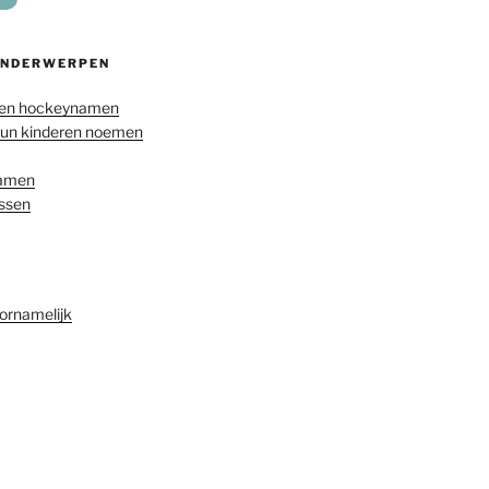
ONDERWERPEN
en hockeynamen
hun kinderen noemen
namen
ussen
ornamelijk