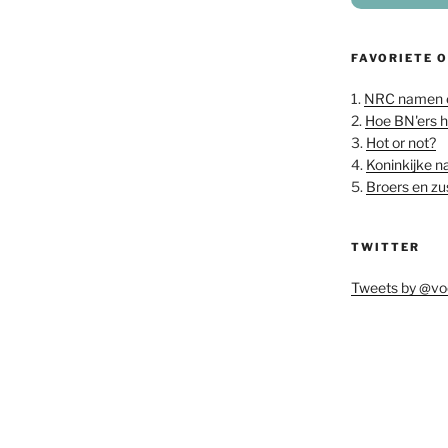
FAVORIETE 
1.
NRC namen 
2.
Hoe BN'ers 
3.
Hot or not?
4.
Koninkijke 
5.
Broers en z
TWITTER
Tweets by @vo