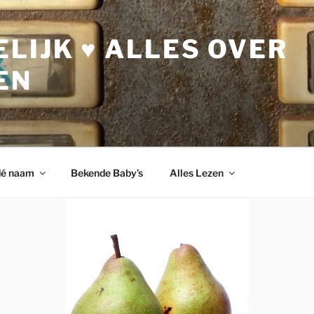
LIJK ♥ ALLES OVER
EN
dé naam
Bekende Baby’s
Alles Lezen