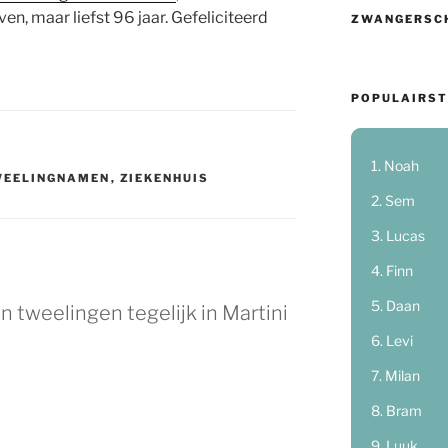
n, maar liefst 96 jaar. Gefeliciteerd
ZWANGERSC
POPULAIRST
Noah
WEELINGNAMEN
,
ZIEKENHUIS
Sem
Lucas
Finn
Daan
 tweelingen tegelijk in Martini
Levi
Milan
Bram
Luuk