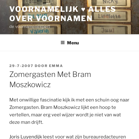
Ga
VOORNAMELIJK ♥ ALLES
naar
OVER VOORNAMEN
de
inhoud
de voornamenexpert
Menu
GEPLAATST
29-7-2007
DOOR
EMMA
OP
Zomergasten Met Bram
Moszkowicz
Met onwillige fascinatie kijk ik met een schuin oog naar
Zomergasten. Bram Moszkowicz lijkt een hoop te
vertellen, maar erg veel wijzer wordt je niet van wat
deze man drijft.
Joris Luyendijk
leest voor wat zijn bureauredacteuren