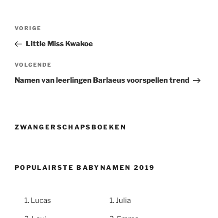
Berichtnavigatie
Vorig
VORIGE
bericht
Little Miss Kwakoe
Volgend
VOLGENDE
bericht
Namen van leerlingen Barlaeus voorspellen trend
ZWANGERSCHAPSBOEKEN
POPULAIRSTE BABYNAMEN 2019
Lucas
Julia