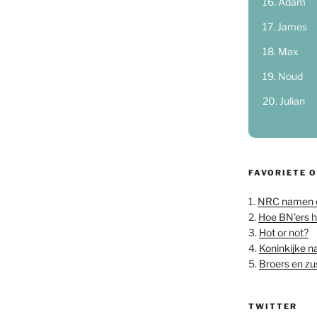
Adam
James
Max
Noud
Julian
FAVORIETE 
1.
NRC namen 
2.
Hoe BN'ers 
3.
Hot or not?
4.
Koninkijke 
5.
Broers en z
TWITTER