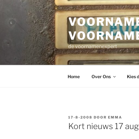
Ga
naar
VOORNAME
de
inhoud
VOORNAM
de voornamenexpert
Home
Over Ons
Kies 
GEPLAATST
17-8-2008
DOOR
EMMA
OP
Kort nieuws 17 au