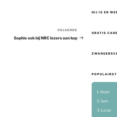
HIJ IS ER WE
VOLGENDE
Volgend
GRATIS CAD
bericht
Sophie ook bij NRC lezers aan kop
ZWANGERSC
POPULAIRST
Noah
Sem
Lucas