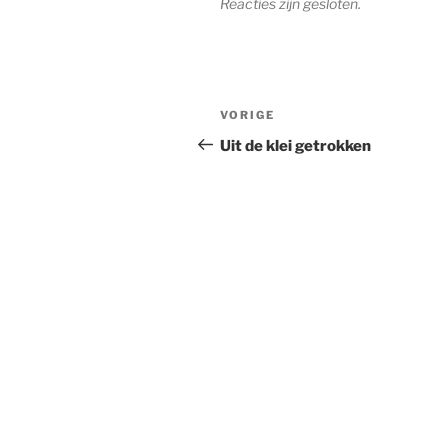
Reacties zijn gesloten.
Berichtnavigatie
Vorig
VORIGE
bericht
Uit de klei getrokken