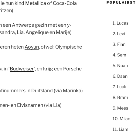
POPULAIRST
ie hun kind
Metallica of Coca-Cola
itzen)
Lucas
in een Antwerps gezin met een y-
andra, Lia, Angelique en Marije)
Levi
Finn
deren heten
Aoyun
, ofwel: Olympische
Sem
Noah
 in ‘
Budweiser
‘, en krijg een Porsche
Daan
Luuk
finummers in Duitsland (via Marinka)
Bram
anen- en
Elvisnamen
(via Lia)
Mees
Milan
Liam