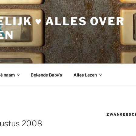
LIJK ♥ ALLES OVER
EN
dé naam
Bekende Baby’s
Alles Lezen
ZWANGERSC
gustus 2008