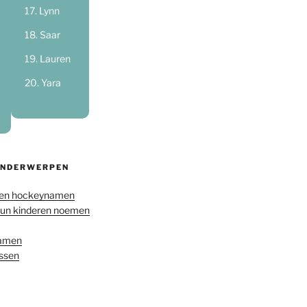
Lynn
Saar
Lauren
Yara
ONDERWERPEN
en hockeynamen
hun kinderen noemen
namen
ussen