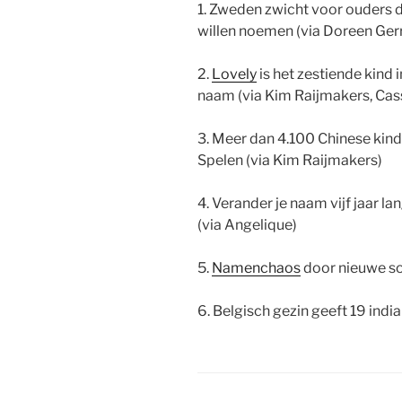
1. Zweden zwicht voor ouders d
willen noemen (via Doreen Gerr
2.
Lovely
is het zestiende kind 
naam (via Kim Raijmakers, Cass
3. Meer dan 4.100 Chinese kin
Spelen (via Kim Raijmakers)
4. Verander je naam vijf jaar lang
(via Angelique)
5.
Namenchaos
door nieuwe so
6. Belgisch gezin geeft 19 indi