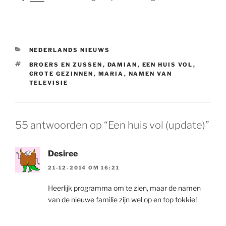
CATEGORIEËN
NEDERLANDS NIEUWS
TAGS
BROERS EN ZUSSEN
,
DAMIAN
,
EEN HUIS VOL
,
GROTE GEZINNEN
,
MARIA
,
NAMEN VAN
TELEVISIE
55 antwoorden op “Een huis vol (update)”
Desiree
21-12-2014 OM 16:21
Heerlijk programma om te zien, maar de namen
van de nieuwe familie zijn wel op en top tokkie!