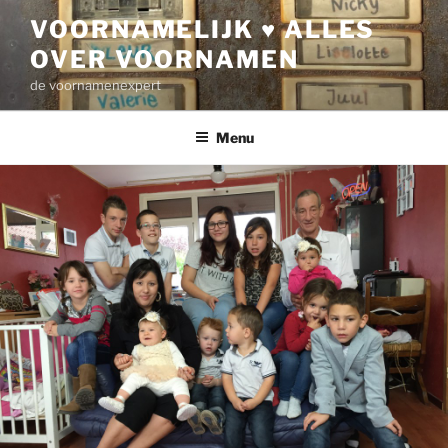
Ga
VOORNAMELIJK ♥ ALLES
naar
OVER VOORNAMEN
de
inhoud
de voornamenexpert
Menu