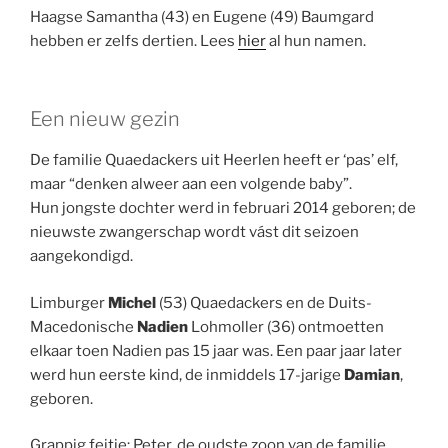
Haagse Samantha (43) en Eugene (49) Baumgard
hebben er zelfs dertien. Lees
hier
al hun namen.
Een nieuw gezin
De familie Quaedackers uit Heerlen heeft er ‘pas’ elf,
maar “denken alweer aan een volgende baby”.
Hun jongste dochter werd in februari 2014 geboren; de
nieuwste zwangerschap wordt vást dit seizoen
aangekondigd.
Limburger
Michel
(53) Quaedackers en de Duits-
Macedonische
Nadien
Lohmoller (36) ontmoetten
elkaar toen Nadien pas 15 jaar was. Een paar jaar later
werd hun eerste kind, de inmiddels 17-jarige
Damian
,
geboren.
Grappig feitje: Peter, de oudste zoon van de familie