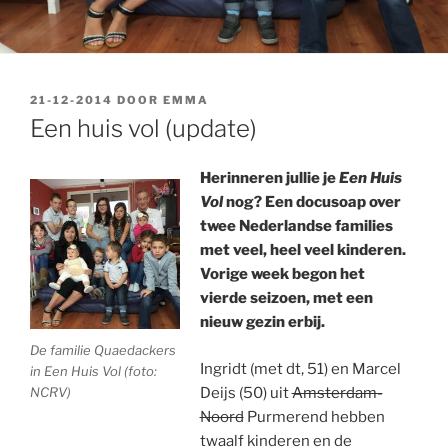
GEPLAATST
21-12-2014
DOOR
EMMA
OP
Een huis vol (update)
Herinneren jullie je
Een Huis
Vol
nog? Een docusoap over
twee Nederlandse families
met veel, heel veel kinderen.
Vorige week begon het
vierde seizoen, met een
nieuw gezin erbij.
De familie Quaedackers
Ingridt (met dt, 51) en Marcel
in Een Huis Vol (foto:
NCRV)
Deijs (50) uit
Amsterdam-
Noord
Purmerend hebben
twaalf kinderen en de