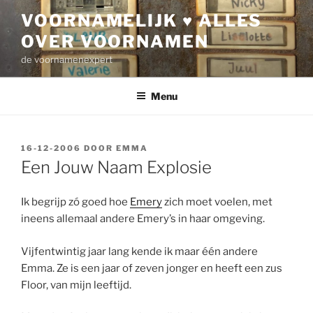
Ga
VOORNAMELIJK ♥ ALLES
naar
OVER VOORNAMEN
de
inhoud
de voornamenexpert
Menu
GEPLAATST
16-12-2006
DOOR
EMMA
OP
Een Jouw Naam Explosie
Ik begrijp zó goed hoe
Emery
zich moet voelen, met
ineens allemaal andere Emery’s in haar omgeving.
Vijfentwintig jaar lang kende ik maar één andere
Emma. Ze is een jaar of zeven jonger en heeft een zus
Floor, van mijn leeftijd.