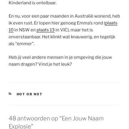
Kinderland is ontelbaar.
En nu, voor een paar maanden in Australië wonend, heb
ik even rust. Er lopen hier genoeg Emma’s rond (
plaats
10
in NSW en
plaats 13
in VIC), maar het is
onverstaanbaar. Het klinkt wat knauwerig, en tegelijk
als “emmer”.
Heb jij veel andere mensen in je omgeving die jouw
naam dragen? Vind je het leuk?
CATEGORIEËN
HOT OR NOT
48 antwoorden op “Een Jouw Naam
Explosie”