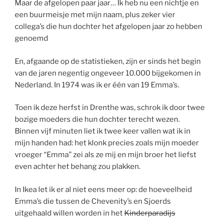
Maar de afgelopen paar jaar… Ik heb nu een nichtje en
een buurmeisje met mijn naam, plus zeker vier
collega’s die hun dochter het afgelopen jaar zo hebben
genoemd
En, afgaande op de statistieken, zijn er sinds het begin
van de jaren negentig ongeveer 10.000 bijgekomen in
Nederland. In 1974 was ik er één van 19 Emma’s.
Toen ik deze herfst in Drenthe was, schrok ik door twee
bozige moeders die hun dochter terecht wezen.
Binnen vijf minuten liet ik twee keer vallen wat ik in
mijn handen had: het klonk precies zoals mijn moeder
vroeger “Emma” zei als ze mij en mijn broer het liefst
even achter het behang zou plakken.
In Ikea let ik er al niet eens meer op: de hoeveelheid
Emma’s die tussen de Chevenity’s en Sjoerds
uitgehaald willen worden in het
Kinderparadijs