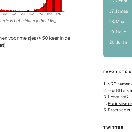
Adam
James
n ie in het midden (afbeelding:
Max
Noud
n voor meisjes (> 50 keer in de
Julian
et
):
FAVORIETE 
1.
NRC namen 
2.
Hoe BN'ers 
3.
Hot or not?
4.
Koninkijke 
5.
Broers en z
TWITTER