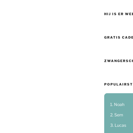
HIJ IS ER WE
GRATIS CAD
ZWANGERSC
POPULAIRST
Noah
Sem
Lucas