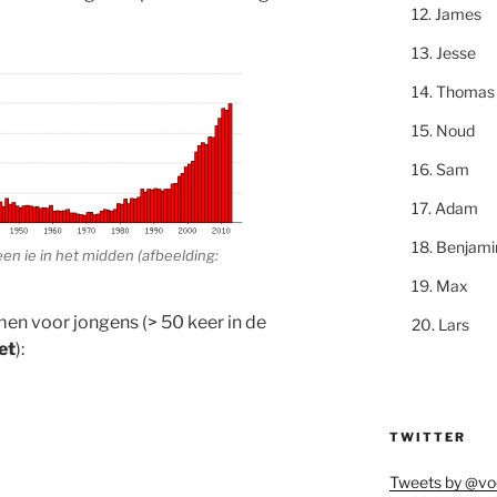
James
Jesse
Thomas
Noud
Sam
Adam
Benjami
en ie in het midden (afbeelding:
Max
n voor jongens (> 50 keer in de
Lars
et
):
TWITTER
Tweets by @vo