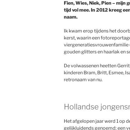
Fien, Wies, Niek, Pien – mijn 
tijd vol mee. In 2012 kreeg ee
naam.
Ik kwam erop tijdens het door
kerst, waarin een fotoreporta
viergeneratiesvrouwenfamilie (a
gouden glitters en haarlak en s
De volwassenen heetten Gerrit, 
kinderen Bram, Britt, Esmee, Isa,
retronaam van nu.
Hollandse jongen
Het afgelopen jaar werd 1 op d
gelijkluidends genoemd; een v