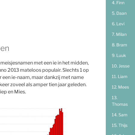
Finn
Daan
Levi
Milan
Bram
men
Luuk
le) meisjesnamen met een ie in het midden,
Jesse
anno 2013 mateloos populair. Slechts 1 op
Liam
ar een ie-naam, maar dankzij met name
 keer zoveel als amper tien jaar geleden.
Mees
ep en Mies.
Thomas
Sam
Thijs