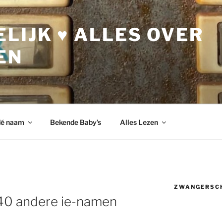
LIJK ♥ ALLES OVER
EN
dé naam
Bekende Baby’s
Alles Lezen
ZWANGERSC
 40 andere ie-namen