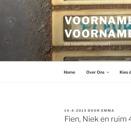
Ga
naar
VOORNAME
de
inhoud
VOORNAM
de voornamenexpert
Home
Over Ons
Kies 
GEPLAATST
14-4-2013
DOOR
EMMA
OP
Fien, Niek en ruim