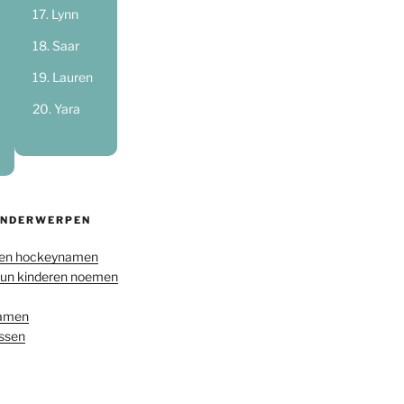
Lynn
Saar
Lauren
Yara
ONDERWERPEN
en hockeynamen
hun kinderen noemen
namen
ussen