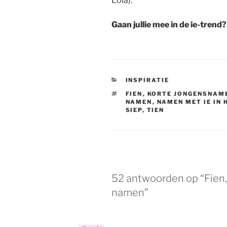
Lola).
Gaan jullie mee in de ie-trend?
CATEGORIEËN
INSPIRATIE
TAGS
FIEN
,
KORTE JONGENSNAM
NAMEN
,
NAMEN MET IE IN 
SIEP
,
TIEN
52 antwoorden op “Fien,
namen”