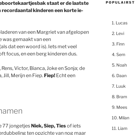
POPULAIRST
geboortekaartjesbak staat er de laatste
n recordaantal kinderen een korte ie-
Lucas
bladeren van een Margriet van afgelopen
Levi
ge was gemaakt van een
Finn
ls dat een woord is). Iets met veel
oft focus, en een berg kinderen dus.
Sem
Noah
Rens, Victor, Bianca, Joke en Sonja; de
 Jill, Merijn en Fiep.
Fiep!
Echt een
Daan
Luuk
Bram
Mees
snamen
Milan
e 77 jongetjes
Niek, Siep, Ties
of iets
Liam
erdubbeling ten opzichte van nog maar