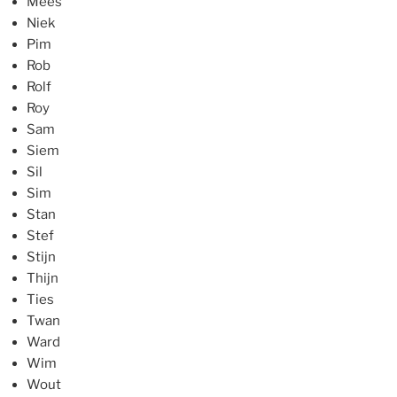
Mees
Niek
Pim
Rob
Rolf
Roy
Sam
Siem
Sil
Sim
Stan
Stef
Stijn
Thijn
Ties
Twan
Ward
Wim
Wout