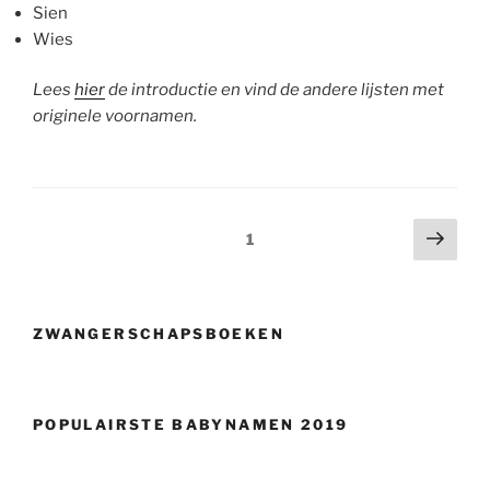
Sien
Wies
Lees
hier
de introductie en vind de andere lijsten met
originele voornamen.
Berichtnavigatie
Volg
Pagina
1
pagi
ZWANGERSCHAPSBOEKEN
POPULAIRSTE BABYNAMEN 2019