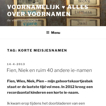
Ga
VOORNAMELIJK ♥ ALLES
naar
OVER VOORNAMEN
de
inhoud
de voornamenexpert
Menu
TAG:
KORTE MEISJESNAMEN
GEPLAATST
14-4-2013
OP
Fien, Niek en ruim 40 andere ie-namen
Fien, Wies, Niek, Pien – mijn geboortekaartjesbak
staat er de laatste tijd vol mee. In 2012 kreeg een
recordaantal kinderen een korte ie-naam.
Ik kwam erop tijdens het doorbladeren van een