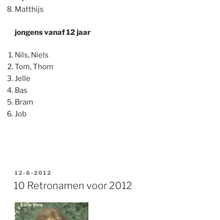
Matthijs
jongens vanaf 12 jaar
Nils, Niels
Tom, Thom
Jelle
Bas
Bram
Job
GEPLAATST
12-6-2012
OP
10 Retronamen voor 2012